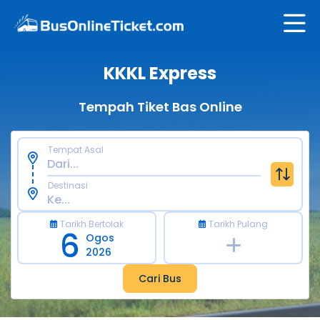
KKKL Express
Tempah Tiket Bas Online
Tempat Asal
Destinasi
Tarikh Bertolak
Tarikh Pulang
6
Ogos
2026