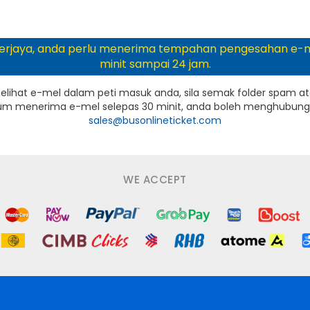
rjaya, anda perlu menerima tempahan pengesahan e-m
minit sampai 24 jam.
melihat e-mel dalam peti masuk anda, sila semak folder spam 
lum menerima e-mel selepas 30 minit, anda boleh menghubungi
sales@busonlineticket.com
WE ACCEPT