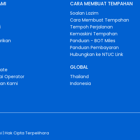
AMI
CARA MEMBUAT TEMPAHAN
Soalan Lazim
Cara Membuat Tempahan
i
Tempoh Perjalanan
Kemaskini Tempahan
rikan
Panduan - BOT Miles
Panduan Pembayaran
Hubungkan ke NTUC Link
GLOBAL
iate
ai Operator
Thailand
gan Kami
Indonesia
i
| Hak Cipta Terpelihara