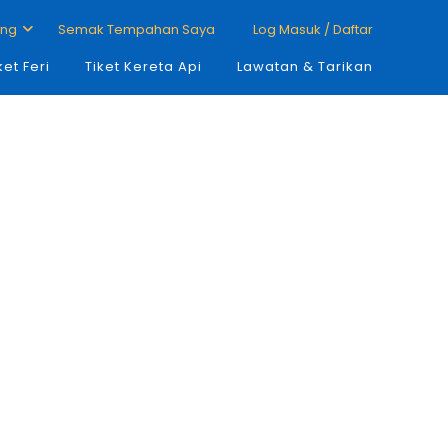
ang
Semak Tempahan Saya
Log Masuk / Daftar
ket Feri
Tiket Kereta Api
Lawatan & Tarikan