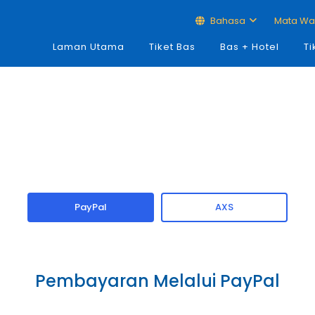
Bahasa
Mata W
Laman Utama
Tiket Bas
Bas + Hotel
Ti
PayPal
AXS
Pembayaran Melalui PayPal