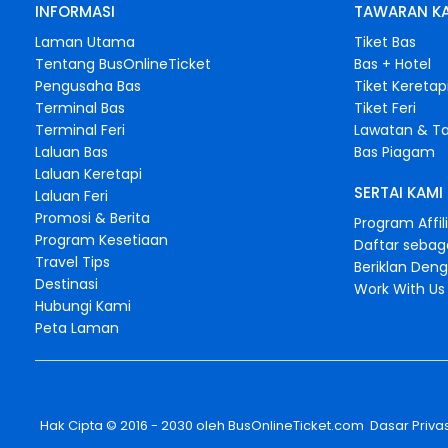
INFORMASI
TAWARAN K
Laman Utama
Tiket Bas
Tentang BusOnlineTicket
Bas + Hotel
Pengusaha Bas
Tiket Keretap
Terminal Bas
Tiket Feri
Terminal Feri
Lawatan & Ta
Laluan Bas
Bas Piagam
Laluan Keretapi
SERTAI KAMI
Laluan Feri
Promosi & Berita
Program Affil
Program Kesetiaan
Daftar sebag
Travel Tips
Beriklan Den
Destinasi
Work With Us
Hubungi Kami
Peta Laman
Hak Cipta © 2016 - 2030 oleh
BusOnlineTicket.com
Dasar Privas