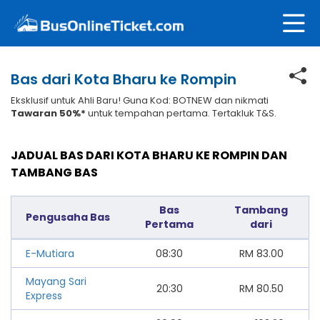
Bas dari Kota Bharu ke Rompin
Eksklusif untuk Ahli Baru! Guna Kod: BOTNEW dan nikmati
Tawaran 50%*
untuk tempahan pertama. Tertakluk T&S.
JADUAL BAS DARI KOTA BHARU KE ROMPIN DAN
TAMBANG BAS
Bas
Tambang
Pengusaha Bas
Pertama
dari
E-Mutiara
08:30
RM
83.00
Mayang Sari
20:30
RM
80.50
Express