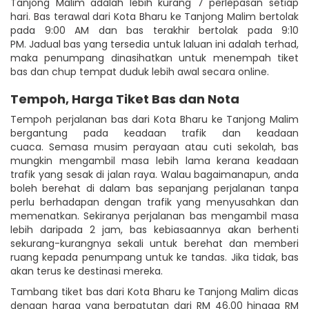
Tanjong Malim adalah lebih kurang 7 perlepasan setiap
hari. Bas terawal dari Kota Bharu ke Tanjong Malim bertolak
pada 9:00 AM dan bas terakhir bertolak pada 9:10
PM. Jadual bas yang tersedia untuk laluan ini adalah terhad,
maka penumpang dinasihatkan untuk menempah tiket
bas dan chup tempat duduk lebih awal secara online.
Tempoh, Harga Tiket Bas dan Nota
Tempoh perjalanan bas dari Kota Bharu ke Tanjong Malim
bergantung pada keadaan trafik dan keadaan
cuaca. Semasa musim perayaan atau cuti sekolah, bas
mungkin mengambil masa lebih lama kerana keadaan
trafik yang sesak di jalan raya. Walau bagaimanapun, anda
boleh berehat di dalam bas sepanjang perjalanan tanpa
perlu berhadapan dengan trafik yang menyusahkan dan
memenatkan. Sekiranya perjalanan bas mengambil masa
lebih daripada 2 jam, bas kebiasaannya akan berhenti
sekurang-kurangnya sekali untuk berehat dan memberi
ruang kepada penumpang untuk ke tandas. Jika tidak, bas
akan terus ke destinasi mereka.
Tambang tiket bas dari Kota Bharu ke Tanjong Malim dicas
dengan harga yang berpatutan dari RM 46.00 hingga RM