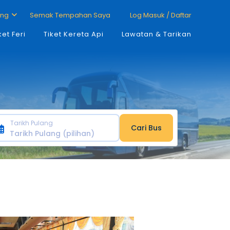
ang
Semak Tempahan Saya
Log Masuk / Daftar
ket Feri
Tiket Kereta Api
Lawatan & Tarikan
Tarikh Pulang