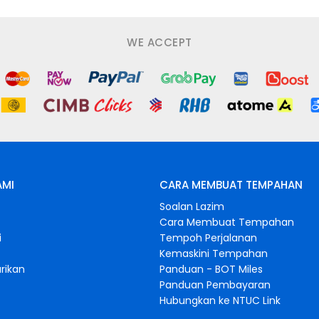
WE ACCEPT
AMI
CARA MEMBUAT TEMPAHAN
Soalan Lazim
Cara Membuat Tempahan
i
Tempoh Perjalanan
Kemaskini Tempahan
rikan
Panduan - BOT Miles
Panduan Pembayaran
Hubungkan ke NTUC Link