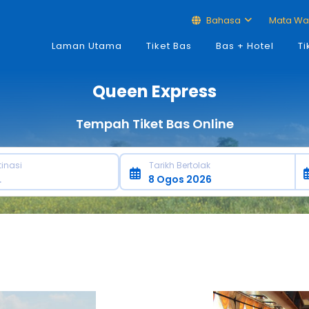
Bahasa
Mata W
Laman Utama
Tiket Bas
Bas + Hotel
Ti
Queen Express
Tempah Tiket Bas Online
tinasi
Tarikh Bertolak