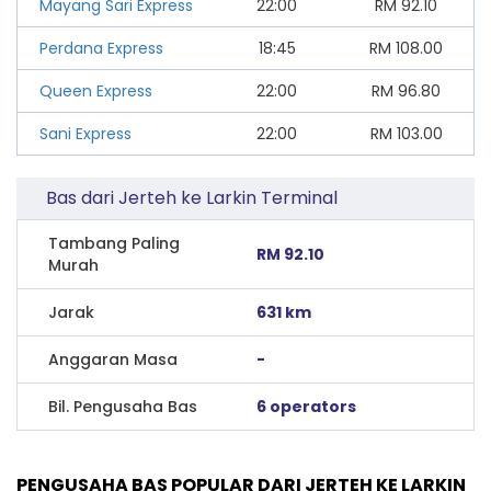
Mayang Sari Express
22:00
RM
92.10
Perdana Express
18:45
RM
108.00
Queen Express
22:00
RM
96.80
Sani Express
22:00
RM
103.00
Bas dari Jerteh ke Larkin Terminal
Tambang Paling
RM 92.10
Murah
Jarak
631 km
Anggaran Masa
-
Bil. Pengusaha Bas
6 operators
PENGUSAHA BAS POPULAR DARI JERTEH KE LARKIN