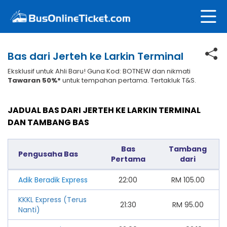
Bas dari Jerteh ke Larkin Terminal
Eksklusif untuk Ahli Baru! Guna Kod: BOTNEW dan nikmati
Tawaran 50%*
untuk tempahan pertama. Tertakluk T&S.
JADUAL BAS DARI JERTEH KE LARKIN TERMINAL
DAN TAMBANG BAS
Bas
Tambang
Pengusaha Bas
Pertama
dari
Adik Beradik Express
22:00
RM
105.00
KKKL Express (Terus
21:30
RM
95.00
Nanti)