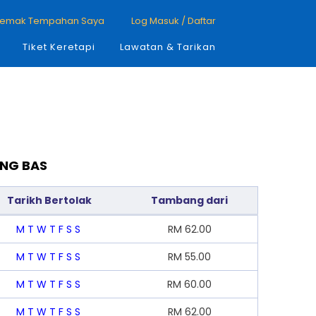
emak Tempahan Saya
Log Masuk / Daftar
Tiket Keretapi
Lawatan & Tarikan
ANG BAS
Tarikh Bertolak
Tambang dari
M
T
W
T
F
S
S
RM
62.00
M
T
W
T
F
S
S
RM
55.00
M
T
W
T
F
S
S
RM
60.00
M
T
W
T
F
S
S
RM
62.00