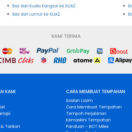
Bas dari Kuala Kangsar ke KLIA2
B
Bas dari Lumut ke KLIA2
B
KAMI TERIMA
N KAMI
CARA MEMBUAT TEMPAHAN
s
Soalan Lazim
tel
Cara Membuat Tempahan
retapi
Tempoh Perjalanan
i
Kemaskini Tempahan
& Tarikan
Panduan - BOT Miles