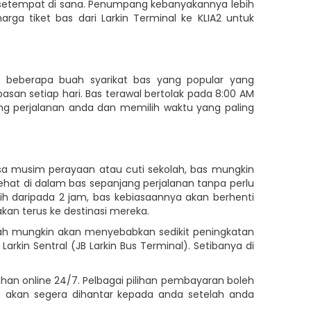
t setempat di sana. Penumpang kebanyakannya lebih
ga tiket bas dari Larkin Terminal ke KLIA2 untuk
beberapa buah syarikat bas yang popular yang
pasan setiap hari. Bas terawal bertolak pada 8:00 AM
cang perjalanan anda dan memilih waktu yang paling
sa musim perayaan atau cuti sekolah, bas mungkin
hat di dalam bas sepanjang perjalanan tanpa perlu
 daripada 2 jam, bas kebiasaannya akan berhenti
kan terus ke destinasi mereka.
olah mungkin akan menyebabkan sedikit peningkatan
kin Sentral (JB Larkin Bus Terminal). Setibanya di
han online 24/7. Pelbagai pilihan pembayaran boleh
an akan segera dihantar kepada anda setelah anda