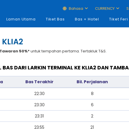
Bahasa
CURRENCY
S
Laman Utama
Tiket Bas
Bas + Hotel
Tiket Feri
 KLIA2
Tawaran 50%*
untuk tempahan pertama. Tertakluk T&S.
 BAS DARI LARKIN TERMINAL KE KLIA2 DAN TAMB
ma
Bas Terakhir
Bil. Perjalanan
22:30
8
23:30
6
23:31
2
23:55
21