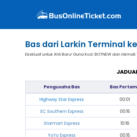
Bas dari Larkin Terminal ke
Eksklusif untuk Ahli Baru! Guna Kod: BOTNEW dan nikmati
JADUAL
Pengusaha Bas
Bas Perta
Highway Star Express
00:01
SC Southern Express
00:15
Starmart Express
10:16
YoYo Express
00:15