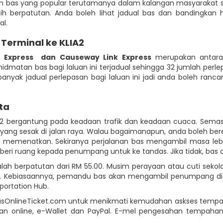
laluan bas yang popular terutamanya dalam kalangan masyaraka
berpatutan. Anda boleh lihat jadual bas dan bandingkan har
l.
 Terminal ke KLIA2
 Express
dan Causeway Link Express
merupakan antara 
idmatan bas bagi laluan ini terjadual sehingga 32 jumlah perle
 banyak jadual perlepasan bagi laluan ini jadi anda boleh ran
ta
LIA2 bergantung pada keadaan trafik dan keadaan cuaca. Sema
yang sesak di jalan raya. Walau bagaimanapun, anda boleh bere
memenatkan. Sekiranya perjalanan bas mengambil masa lebih
ri ruang kepada penumpang untuk ke tandas. Jika tidak, bas a
adalah berpatutan dari RM 55.00. Musim perayaan atau cuti sek
t. Kebiasaannya, pemandu bas akan mengambil penumpang di Lar
portation Hub.
di BusOnlineTicket.com untuk menikmati kemudahan askses tempa
bankan online, e-Wallet dan PayPal. E-mel pengesahan tempah