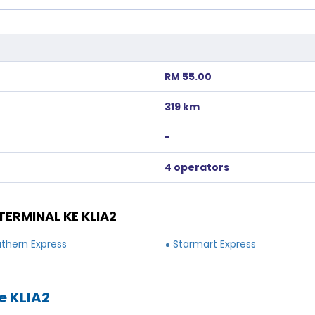
RM 55.00
319 km
-
4 operators
ERMINAL KE KLIA2
thern Express
Starmart Express
e KLIA2