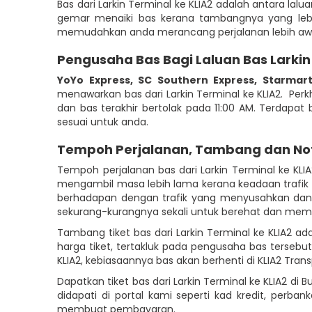
Bas dari Larkin Terminal ke KLIA2 adalah antara 
gemar menaiki bas kerana tambangnya yang lebih 
memudahkan anda merancang perjalanan lebih awa
Pengusaha Bas Bagi Laluan Bas Larkin
YoYo Express
,
SC Southern Express
,
Starmart
menawarkan bas dari Larkin Terminal ke KLIA2. Perkh
dan bas terakhir bertolak pada 11:00 AM. Terdapat
sesuai untuk anda.
Tempoh Perjalanan, Tambang dan No
Tempoh perjalanan bas dari Larkin Terminal ke K
mengambil masa lebih lama kerana keadaan trafik 
berhadapan dengan trafik yang menyusahkan dan 
sekurang-kurangnya sekali untuk berehat dan membe
Tambang tiket bas dari Larkin Terminal ke KLIA2 
harga tiket, tertakluk pada pengusaha bas tersebu
KLIA2, kebiasaannya bas akan berhenti di KLIA2 Trans
Dapatkan tiket bas dari Larkin Terminal ke KLIA2 
didapati di portal kami seperti kad kredit, per
membuat pembayaran.