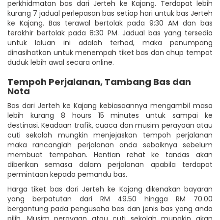
perkhidmatan bas dari Jerteh ke Kajang. Terdapat lebih
kurang 7 jadual perlepasan bas setiap hari untuk bas Jerteh
ke Kajang. Bas terawal bertolak pada 9:30 AM dan bas
terakhir bertolak pada 8:30 PM. Jadual bas yang tersedia
untuk laluan ini adalah terhad, maka penumpang
dinasihatkan untuk menempah tiket bas dan chup tempat
duduk lebih awal secara online.
Tempoh Perjalanan, Tambang Bas dan
Nota
Bas dari Jerteh ke Kajang kebiasaannya mengambil masa
lebih kurang 8 hours 15 minutes untuk sampai ke
destinasi. Keadaan trafik, cuaca dan musim perayaan atau
cuti sekolah mungkin menjejaskan tempoh perjalanan
maka rancanglah perjalanan anda sebaiknya sebelum
membuat tempahan. Hentian rehat ke tandas akan
diberikan semasa dalam perjalanan apabila terdapat
permintaan kepada pemandu bas.
Harga tiket bas dari Jerteh ke Kajang dikenakan bayaran
yang berpatutan dari RM 49.50 hingga RM 70.00
bergantung pada pengusaha bas dan jenis bas yang anda
pilih. Musim perayaan atau cuti sekolah mungkin akan