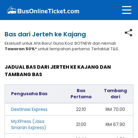
Bas dari Jerteh ke Kajang
Eksklusif untuk Ahli Baru! Guna Kod: BOTNEW dan nikmati
Tawaran 50%*
untuk tempahan pertama. Tertakluk T&S.
JADUAL BAS DARI JERTEH KE KAJANG DAN
TAMBANG BAS
Bas
Tambang
Pengusaha Bas
Pertama
dari
Destinasi Express
22:10
RM
70.00
MyXPress (Jasa
21:00
RM
67.90
Sinaran Express)