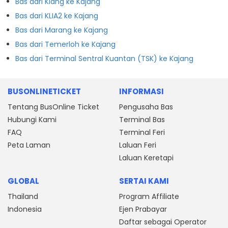
Bas dari Klang ke Kajang
Bas dari KLIA2 ke Kajang
Bas dari Marang ke Kajang
Bas dari Temerloh ke Kajang
Bas dari Terminal Sentral Kuantan (TSK) ke Kajang
BUSONLINETICKET
INFORMASI
Tentang BusOnline Ticket
Pengusaha Bas
Hubungi Kami
Terminal Bas
FAQ
Terminal Feri
Peta Laman
Laluan Feri
Laluan Keretapi
GLOBAL
SERTAI KAMI
Thailand
Program Affiliate
Indonesia
Ejen Prabayar
Daftar sebagai Operator