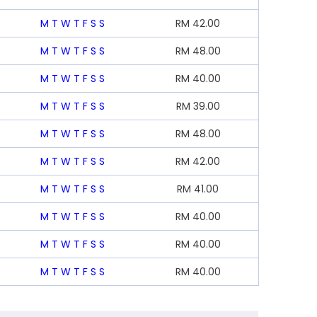
M
T
W
T
F
S
S
RM
42.00
M
T
W
T
F
S
S
RM
48.00
M
T
W
T
F
S
S
RM
40.00
M
T
W
T
F
S
S
RM
39.00
M
T
W
T
F
S
S
RM
48.00
M
T
W
T
F
S
S
RM
42.00
M
T
W
T
F
S
S
RM
41.00
M
T
W
T
F
S
S
RM
40.00
M
T
W
T
F
S
S
RM
40.00
M
T
W
T
F
S
S
RM
40.00