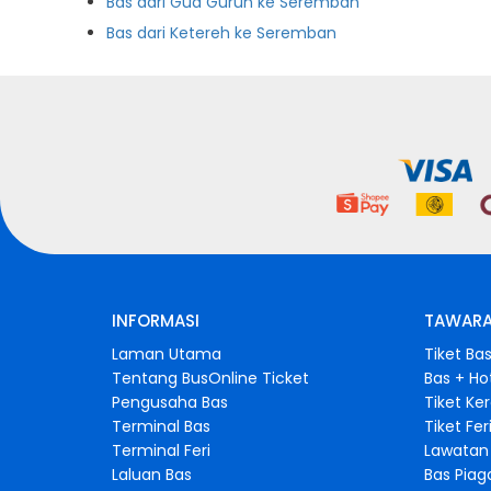
Bas dari Gua Gurun ke Seremban
Bas dari Ketereh ke Seremban
INFORMASI
TAWARA
Laman Utama
Tiket Ba
Tentang BusOnline Ticket
Bas + Ho
Pengusaha Bas
Tiket Ke
Terminal Bas
Tiket Fer
Terminal Feri
Lawatan 
Laluan Bas
Bas Pia