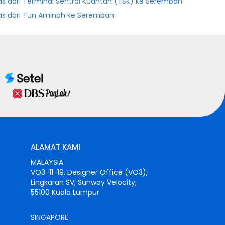
as dari Terminal Sentral Kuantan (TSK) ke Seremban
as dari Tun Aminah ke Seremban
ALAMAT KAMI
MALAYSIA
VO3-11-19, Designer Office (VO3),
Lingkaran SV, Sunway Velocity,
55100 Kuala Lumpur
SINGAPORE