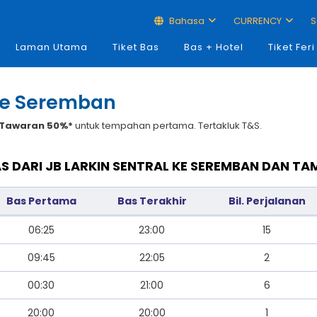
Bahasa
CURRENCY
S
Laman Utama
Tiket Bas
Bas + Hotel
Tiket Feri
 ke Seremban
Tawaran 50%*
untuk tempahan pertama. Tertakluk T&S.
S DARI JB LARKIN SENTRAL KE SEREMBAN DAN T
Bas Pertama
Bas Terakhir
Bil. Perjalanan
06:25
23:00
15
09:45
22:05
2
00:30
21:00
6
20:00
20:00
1