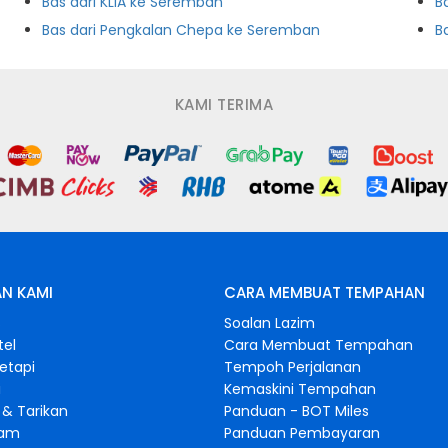
Bas dari KLIA ke Seremban
B
Bas dari Pengkalan Chepa ke Seremban
B
KAMI TERIMA
N KAMI
CARA MEMBUAT TEMPAHAN
s
Soalan Lazim
tel
Cara Membuat Tempahan
retapi
Tempoh Perjalanan
i
Kemaskini Tempahan
& Tarikan
Panduan - BOT Miles
gam
Panduan Pembayaran