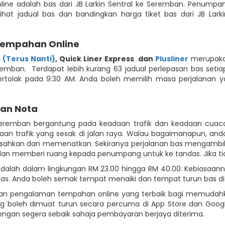
nline adalah bas dari JB Larkin Sentral ke Seremban. Penump
ihat jadual bas dan bandingkan harga tiket bas dari JB L
Tempahan Online
 (Terus Nanti)
,
Quick Liner Express
dan
Plusliner
merupakan
emban. Terdapat lebih kurang 63 jadual perlepasan bas setiap
bertolak pada 9:30 AM. Anda boleh memilih masa perjalanan
dan Nota
e Seremban bergantung pada keadaan trafik dan keadaan cuac
n trafik yang sesak di jalan raya. Walau bagaimanapun, anda
sahkan dan memenatkan. Sekiranya perjalanan bas mengambil 
dan memberi ruang kepada penumpang untuk ke tandas. Jika tida
an adalah dalam lingkungan RM 23.00 hingga RM 40.00. Kebiasaa
as. Anda boleh semak tempat menaiki dan tempat turun bas d
an pengalaman tempahan online yang terbaik bagi memudahk
 yang boleh dimuat turun secara percuma di App Store dan Go
gan segera sebaik sahaja pembayaran berjaya diterima.