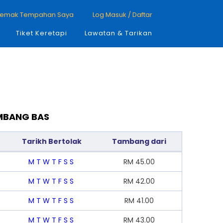
emak Tempahan Saya
Log Masuk / Daftar
Tiket Keretapi
Lawatan & Tarikan
AMBANG BAS
Tarikh Bertolak
Tambang dari
M
T
W
T
F
S
S
RM
45.00
M
T
W
T
F
S
S
RM
42.00
M
T
W
T
F
S
S
RM
41.00
M
T
W
T
F
S
S
RM
43.00