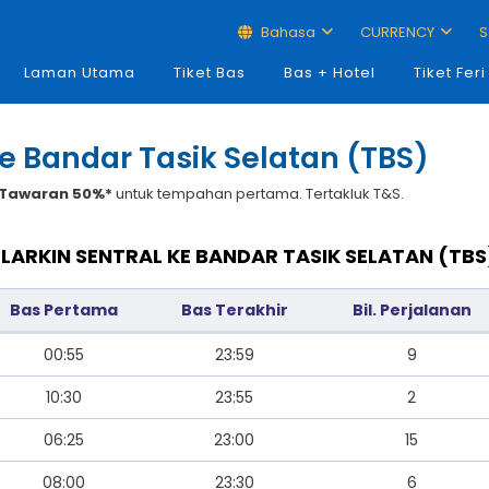
Bahasa
CURRENCY
S
Laman Utama
Tiket Bas
Bas + Hotel
Tiket Feri
 ke Bandar Tasik Selatan (TBS)
Tawaran 50%*
untuk tempahan pertama. Tertakluk T&S.
 LARKIN SENTRAL KE BANDAR TASIK SELATAN (T
Bas Pertama
Bas Terakhir
Bil. Perjalanan
00:55
23:59
9
10:30
23:55
2
06:25
23:00
15
08:00
23:30
6