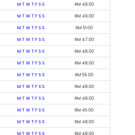
M
T
W
T
F
S
S
RM
48.00
M
T
W
T
F
S
S
RM
49.00
M
T
W
T
F
S
S
RM
51.00
M
T
W
T
F
S
S
RM
47.00
M
T
W
T
F
S
S
RM
48.00
M
T
W
T
F
S
S
RM
48.00
M
T
W
T
F
S
S
RM
55.00
M
T
W
T
F
S
S
RM
48.00
M
T
W
T
F
S
S
RM
48.00
M
T
W
T
F
S
S
RM
45.00
M
T
W
T
F
S
S
RM
48.00
M
T
W
T
F
S
S
RM
48.00