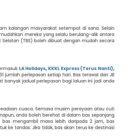
alam kalangan masyarakat setempat di sana. Selain
memudahkan mereka yang selalu berulang-alik antara
sik Selatan (TBS) boleh dibuat dengan mudah secara
 termasuk
LA Holidays
,
KKKL Express (Terus Nanti)
,
61 jumlah perlepasan setiap hari. Bas terawal dari JB
t banyak jadual perlepasan bagi laluan ini jadi anda
an keadaan cuaca. Semasa musim perayaan atau cuti
anapun, anda boleh berehat di dalam bas sepanjang
n bas mengambil masa lebih daripada 2 jam, bas
e tandas. Jika tidak, bas akan terus ke destinasi