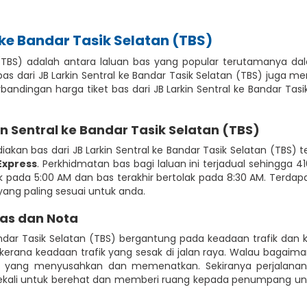
 ke Bandar Tasik Selatan (TBS)
an (TBS) adalah antara laluan bas yang popular terutamanya d
as dari JB Larkin Sentral ke Bandar Tasik Selatan (TBS) juga 
andingan harga tiket bas dari JB Larkin Sentral ke Bandar Ta
n Sentral ke Bandar Tasik Selatan (TBS)
kan bas dari JB Larkin Sentral ke Bandar Tasik Selatan (TBS)
Express
. Perkhidmatan bas bagi laluan ini terjadual sehingga 41
ak pada 5:00 AM dan bas terakhir bertolak pada 8:30 AM. Terdapa
ang paling sesuai untuk anda.
Bas dan Nota
Bandar Tasik Selatan (TBS) bergantung pada keadaan trafik d
erana keadaan trafik yang sesak di jalan raya. Walau bagaim
ik yang menyusahkan dan memenatkan. Sekiranya perjalana
kali untuk berehat dan memberi ruang kepada penumpang untuk k