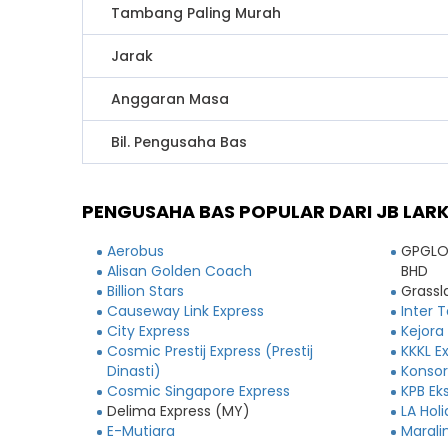
Tambang Paling Murah
Jarak
Anggaran Masa
Bil. Pengusaha Bas
PENGUSAHA BAS POPULAR DARI JB LARK
Aerobus
GPGLO
Alisan Golden Coach
BHD
Billion Stars
Grassl
Causeway Link Express
Inter 
City Express
Kejora
Cosmic Prestij Express (Prestij
KKKL E
Dinasti)
Konsor
Cosmic Singapore Express
KPB Ek
Delima Express (MY)
LA Hol
E-Mutiara
Marali