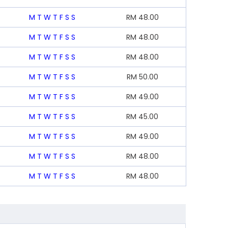
M
T
W
T
F
S
S
RM
48.00
M
T
W
T
F
S
S
RM
48.00
M
T
W
T
F
S
S
RM
48.00
M
T
W
T
F
S
S
RM
50.00
M
T
W
T
F
S
S
RM
49.00
M
T
W
T
F
S
S
RM
45.00
M
T
W
T
F
S
S
RM
49.00
M
T
W
T
F
S
S
RM
48.00
M
T
W
T
F
S
S
RM
48.00