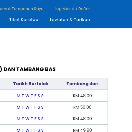
emak Tempahan Saya
Log Masuk / Daftar
Tiket Keretapi
Lawatan & Tarikan
BS) DAN TAMBANG BAS
Tarikh Bertolak
Tambang dari
M
T
W
T
F
S
S
RM
48.00
M
T
W
T
F
S
S
RM
50.00
M
T
W
T
F
S
S
RM
48.00
M
T
W
T
F
S
S
RM
49.90