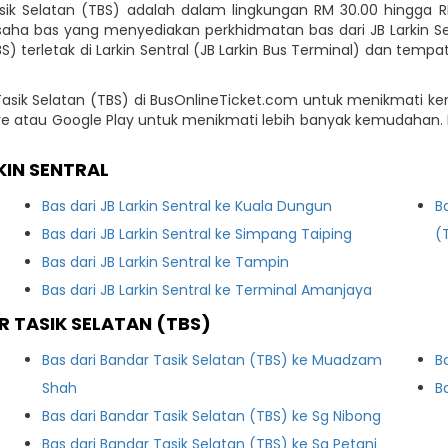
 Tasik Selatan (TBS) adalah dalam lingkungan RM 30.00 hingg
 bas yang menyediakan perkhidmatan bas dari JB Larkin Sent
 terletak di Larkin Sentral (JB Larkin Bus Terminal) dan tem
ar Tasik Selatan (TBS) di BusOnlineTicket.com untuk menikmati
tore atau Google Play untuk menikmati lebih banyak kemudaha
KIN SENTRAL
Bas dari JB Larkin Sentral ke Kuala Dungun
B
Bas dari JB Larkin Sentral ke Simpang Taiping
(
Bas dari JB Larkin Sentral ke Tampin
Bas dari JB Larkin Sentral ke Terminal Amanjaya
 TASIK SELATAN (TBS)
Bas dari Bandar Tasik Selatan (TBS) ke Muadzam
B
Shah
B
Bas dari Bandar Tasik Selatan (TBS) ke Sg Nibong
Bas dari Bandar Tasik Selatan (TBS) ke Sg Petani