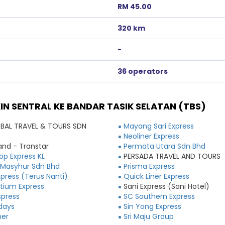
RM 45.00
320 km
-
36 operators
IN SENTRAL KE BANDAR TASIK SELATAN (TBS)
BAL TRAVEL & TOURS SDN
Mayang Sari Express
Neoliner Express
and - Transtar
Permata Utara Sdn Bhd
Top Express KL
PERSADA TRAVEL AND TOURS
 Masyhur Sdn Bhd
Prisma Express
xpress (Terus Nanti)
Quick Liner Express
tium Express
Sani Express (Sani Hotel)
spress
SC Southern Express
idays
Sin Yong Express
ner
Sri Maju Group