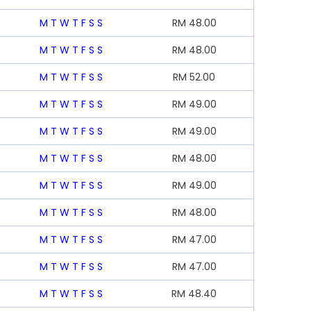
M
T
W
T
F
S
S
RM
48.00
M
T
W
T
F
S
S
RM
48.00
M
T
W
T
F
S
S
RM
52.00
M
T
W
T
F
S
S
RM
49.00
M
T
W
T
F
S
S
RM
49.00
M
T
W
T
F
S
S
RM
48.00
M
T
W
T
F
S
S
RM
49.00
M
T
W
T
F
S
S
RM
48.00
M
T
W
T
F
S
S
RM
47.00
M
T
W
T
F
S
S
RM
47.00
M
T
W
T
F
S
S
RM
48.40