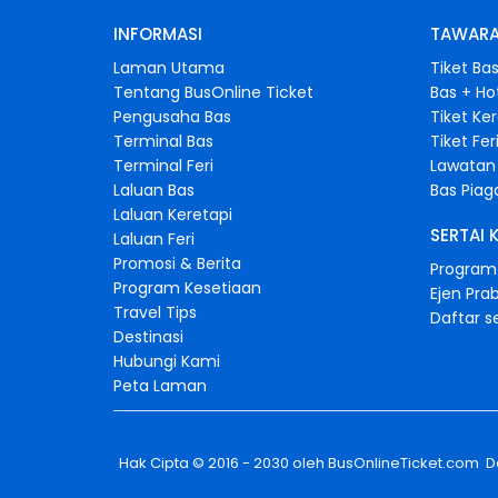
INFORMASI
TAWARA
Laman Utama
Tiket Ba
Tentang BusOnline Ticket
Bas + Ho
Pengusaha Bas
Tiket Ke
Terminal Bas
Tiket Fer
Terminal Feri
Lawatan 
Laluan Bas
Bas Pia
Laluan Keretapi
SERTAI 
Laluan Feri
Promosi & Berita
Program 
Program Kesetiaan
Ejen Pra
Travel Tips
Daftar s
Destinasi
Hubungi Kami
Peta Laman
Hak Cipta © 2016 - 2030 oleh
BusOnlineTicket.com
Da