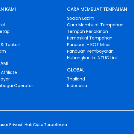
N KAMI
CARA MEMBUAT TEMPAHAN
s
Soalan Lazim
tel
Cara Membuat Tempahan
retapi
Tempoh Perjalanan
i
Kemaskini Tempahan
& Tarikan
Panduan - BOT Miles
gam
Panduan Pembayaran
Hubungkan ke NTUC Link
KAMI
GLOBAL
Affiliate
bayar
Thailand
ebagai Operator
Indonesia
sar Privasi
| Hak Cipta Terpelihara