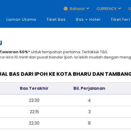
Bahasa
CURRENCY
S
Laman Utama
Tiket Bas
Bas + Hotel
Tiket Feri
u
Tawaran 50%*
untuk tempahan pertama. Tertakluk T&S.
ra-kira 10 minit dari pusat bandar Ipoh. Ia lebih mudah dengan men
AL BAS DARI IPOH KE KOTA BHARU DAN TAMBAN
Bas Terakhir
Bil. Perjalanan
22:30
4
22:15
3
22:30
8