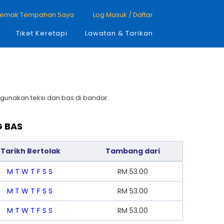
emak Tempahan Saya
Log Masuk / Daftar
Tiket Keretapi
Lawatan & Tarikan
ggunakan teksi dan bas di bandar.
G BAS
Tarikh Bertolak
Tambang dari
M
T
W
T
F
S
S
RM
53.00
M
T
W
T
F
S
S
RM
53.00
M
T
W
T
F
S
S
RM
53.00