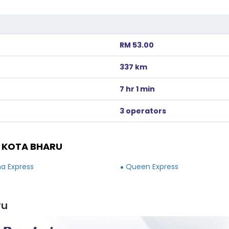
RM 53.00
337 km
7 hr 1 min
3 operators
E KOTA BHARU
a Express
Queen Express
ru