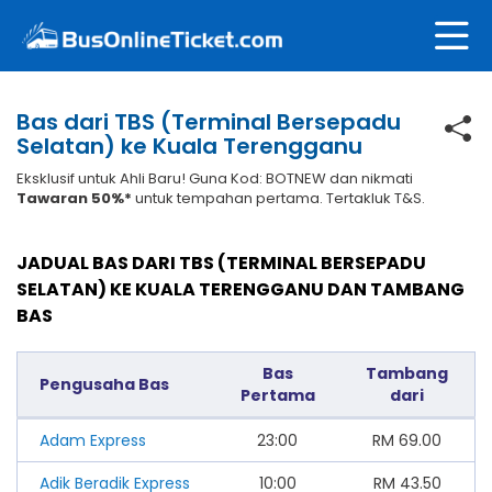
Bas dari TBS (Terminal Bersepadu
Selatan) ke Kuala Terengganu
Eksklusif untuk Ahli Baru! Guna Kod: BOTNEW dan nikmati
Tawaran 50%*
untuk tempahan pertama. Tertakluk T&S.
JADUAL BAS DARI TBS (TERMINAL BERSEPADU
SELATAN) KE KUALA TERENGGANU DAN TAMBANG
BAS
Bas
Tambang
Pengusaha Bas
Pertama
dari
Adam Express
23:00
RM
69.00
Adik Beradik Express
10:00
RM
43.50