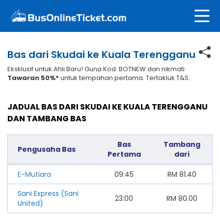
Bas dari Skudai ke Kuala Terengganu
Eksklusif untuk Ahli Baru! Guna Kod: BOTNEW dan nikmati
Tawaran 50%*
untuk tempahan pertama. Tertakluk T&S.
JADUAL BAS DARI SKUDAI KE KUALA TERENGGANU
DAN TAMBANG BAS
Bas
Tambang
Pengusaha Bas
Pertama
dari
E-Mutiara
09:45
RM
81.40
Sani Express (Sani
23:00
RM
80.00
United)