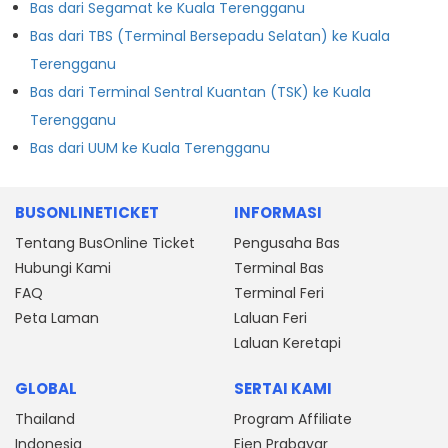
Bas dari Segamat ke Kuala Terengganu
Bas dari TBS (Terminal Bersepadu Selatan) ke Kuala
Terengganu
Bas dari Terminal Sentral Kuantan (TSK) ke Kuala
Terengganu
Bas dari UUM ke Kuala Terengganu
BUSONLINETICKET
INFORMASI
Tentang BusOnline Ticket
Pengusaha Bas
Hubungi Kami
Terminal Bas
FAQ
Terminal Feri
Peta Laman
Laluan Feri
Laluan Keretapi
GLOBAL
SERTAI KAMI
Thailand
Program Affiliate
Indonesia
Ejen Prabayar