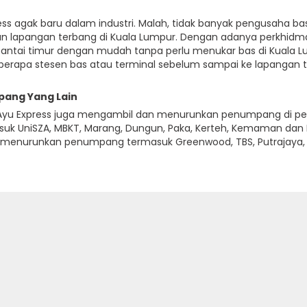
ess agak baru dalam industri. Malah, tidak banyak pengusaha b
an lapangan terbang di Kuala Lumpur. Dengan adanya perkhidma
pantai timur dengan mudah tanpa perlu menukar bas di Kuala L
eberapa stesen bas atau terminal sebelum sampai ke lapangan 
ang Yang Lain
Ayu Express juga mengambil dan menurunkan penumpang di pelbag
UniSZA, MBKT, Marang, Dungun, Paka, Kerteh, Kemaman dan Ku
enurunkan penumpang termasuk Greenwood, TBS, Putrajaya, KL