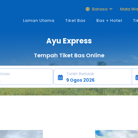
Bahasa
Mata W
Laman Utama
Tiket Bas
Bas + Hotel
Ti
Ayu Express
Tempah Tiket Bas Online
tinasi
Tarikh Bertolak