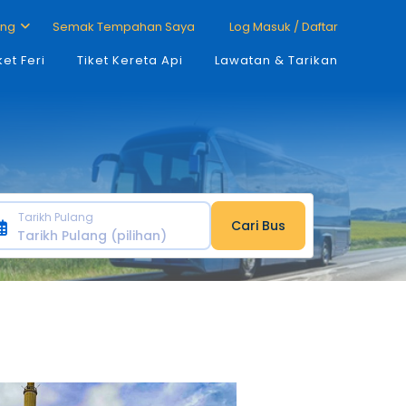
ang
Semak Tempahan Saya
Log Masuk / Daftar
ket Feri
Tiket Kereta Api
Lawatan & Tarikan
Tarikh Pulang