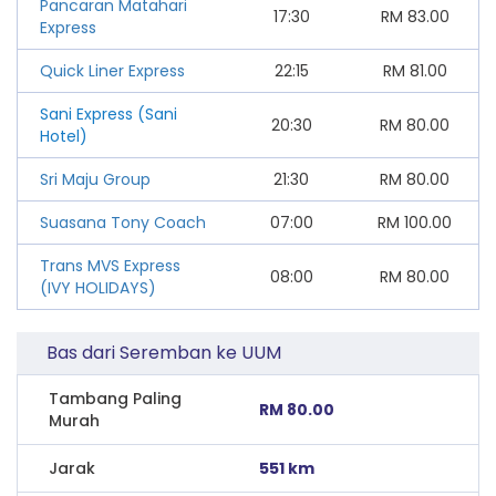
Pancaran Matahari
17:30
RM
83.00
Express
Quick Liner Express
22:15
RM
81.00
Sani Express (Sani
20:30
RM
80.00
Hotel)
Sri Maju Group
21:30
RM
80.00
Suasana Tony Coach
07:00
RM
100.00
Trans MVS Express
08:00
RM
80.00
(IVY HOLIDAYS)
Bas dari Seremban ke UUM
Tambang Paling
RM 80.00
Murah
Jarak
551 km