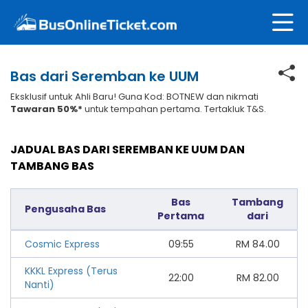
Bas dari Seremban ke UUM
Eksklusif untuk Ahli Baru! Guna Kod: BOTNEW dan nikmati
Tawaran 50%*
untuk tempahan pertama. Tertakluk T&S.
JADUAL BAS DARI SEREMBAN KE UUM DAN
TAMBANG BAS
Bas
Tambang
Pengusaha Bas
Pertama
dari
Cosmic Express
09:55
RM
84.00
KKKL Express (Terus
22:00
RM
82.00
Nanti)