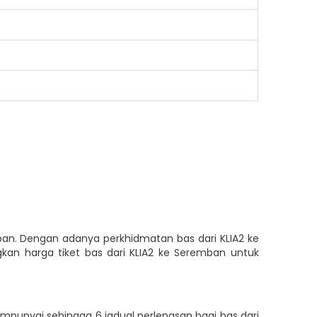
ban. Dengan adanya perkhidmatan bas dari KLIA2 ke
an harga tiket bas dari KLIA2 ke Seremban untuk
punyai sehingga 6 jadual perlepasan bagi bas dari