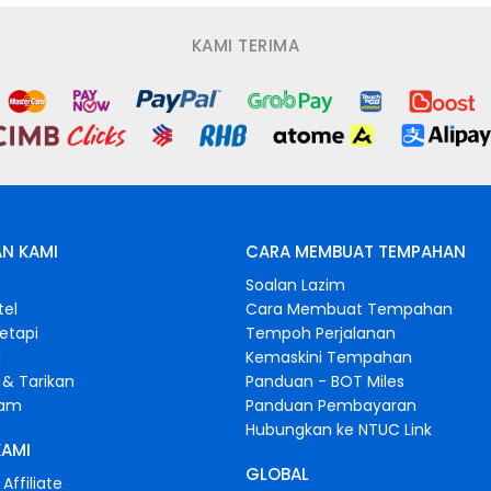
KAMI TERIMA
N KAMI
CARA MEMBUAT TEMPAHAN
s
Soalan Lazim
tel
Cara Membuat Tempahan
retapi
Tempoh Perjalanan
i
Kemaskini Tempahan
& Tarikan
Panduan - BOT Miles
gam
Panduan Pembayaran
Hubungkan ke NTUC Link
KAMI
GLOBAL
Affiliate