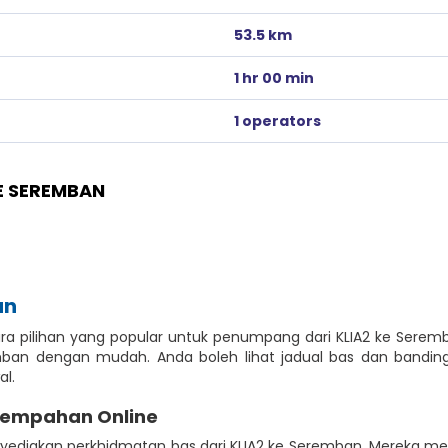
53.5 km
1 hr 00 min
1 operators
E SEREMBAN
an
ra pilihan yang popular untuk penumpang dari KLIA2 ke Serem
n dengan mudah. Anda boleh lihat jadual bas dan bandingk
l.
Tempahan Online
ediakan perkhidmatan bas dari KLIA2 ke Seremban. Mereka mem