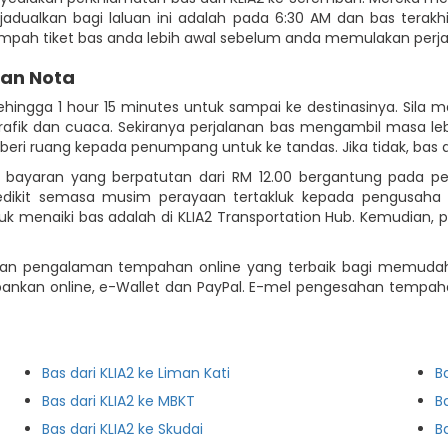
ijadualkan bagi laluan ini adalah pada 6:30 AM dan bas terakhi
mpah tiket bas anda lebih awal sebelum anda memulakan perja
dan Nota
ehingga 1 hour 15 minutes untuk sampai ke destinasinya. Sil
afik dan cuaca. Sekiranya perjalanan bas mengambil masa leb
ri ruang kepada penumpang untuk ke tandas. Jika tidak, bas a
n bayaran yang berpatutan dari RM 12.00 bergantung pada pe
edikit semasa musim perayaan tertakluk kepada pengusaha
tuk menaiki bas adalah di KLIA2 Transportation Hub. Kemudian,
kan pengalaman tempahan online yang terbaik bagi memudahk
 perbankan online, e-Wallet dan PayPal. E-mel pengesahan temp
Bas dari KLIA2 ke Liman Kati
Ba
Bas dari KLIA2 ke MBKT
B
Bas dari KLIA2 ke Skudai
B