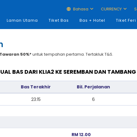
Bahasa
CURRENCY
S
Laman Utama
Tiket Bas
Bas + Hotel
Tiket Feri
n
Tawaran 50%*
untuk tempahan pertama. Tertakluk T&S.
UAL BAS DARI KLIA2 KE SEREMBAN DAN TAMBANG
Bas Terakhir
Bil. Perjalanan
23:15
6
RM 12.00