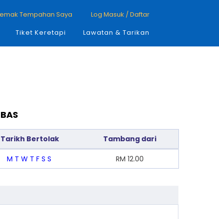
emak Tempahan Saya
Log Masuk / Daftar
Tiket Keretapi
Lawatan & Tarikan
 BAS
Tarikh Bertolak
Tambang dari
M
T
W
T
F
S
S
RM
12.00