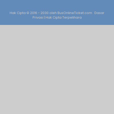
Hak Cipta © 2016 - 2030 oleh
BusOnlineTicket.com
Dasar
Privasi
| Hak Cipta Terpelihara