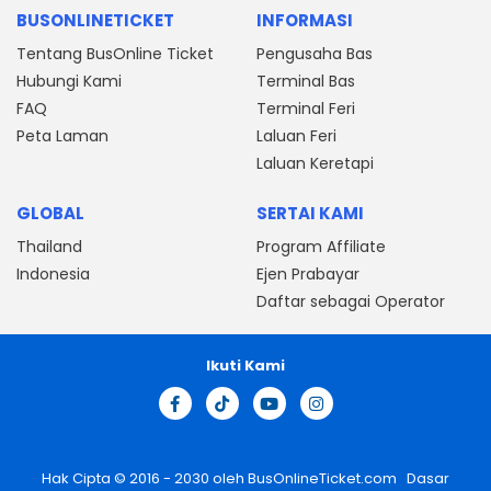
BUSONLINETICKET
INFORMASI
Tentang BusOnline Ticket
Pengusaha Bas
Hubungi Kami
Terminal Bas
FAQ
Terminal Feri
Peta Laman
Laluan Feri
Laluan Keretapi
GLOBAL
SERTAI KAMI
Thailand
Program Affiliate
Indonesia
Ejen Prabayar
Daftar sebagai Operator
Ikuti Kami
Hak Cipta © 2016 - 2030 oleh
BusOnlineTicket.com
Dasar