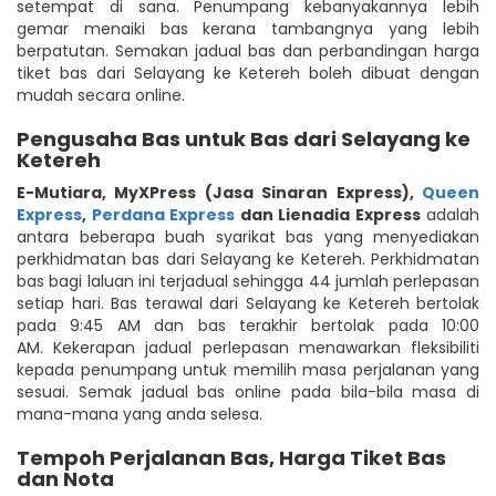
setempat di sana. Penumpang kebanyakannya lebih
gemar menaiki bas kerana tambangnya yang lebih
berpatutan. Semakan jadual bas dan perbandingan harga
tiket bas dari Selayang ke Ketereh boleh dibuat dengan
mudah secara online.
Pengusaha Bas untuk Bas dari Selayang ke
Ketereh
E-Mutiara
,
MyXPress (Jasa Sinaran Express)
,
Queen
Express
,
Perdana Express
dan Lienadia Express
adalah
antara beberapa buah syarikat bas yang menyediakan
perkhidmatan bas dari Selayang ke Ketereh. Perkhidmatan
bas bagi laluan ini terjadual sehingga 44 jumlah perlepasan
setiap hari. Bas terawal dari Selayang ke Ketereh bertolak
pada 9:45 AM dan bas terakhir bertolak pada 10:00
AM. Kekerapan jadual perlepasan menawarkan fleksibiliti
kepada penumpang untuk memilih masa perjalanan yang
sesuai. Semak jadual bas online pada bila-bila masa di
mana-mana yang anda selesa.
Tempoh Perjalanan Bas, Harga Tiket Bas
dan Nota