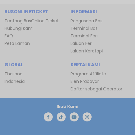
BUSONLINETICKET
INFORMASI
Tentang BusOnline Ticket
Pengusaha Bas
Hubungi Kami
Terminal Bas
FAQ
Terminal Feri
Peta Laman
Laluan Feri
Laluan Keretapi
GLOBAL
SERTAI KAMI
Thailand
Program Affiliate
Indonesia
Ejen Prabayar
Daftar sebagai Operator
Ikuti Kami