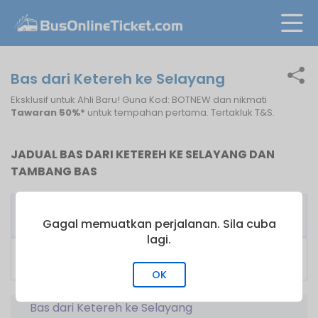
Bas dari Ketereh ke Selayang
Eksklusif untuk Ahli Baru! Guna Kod: BOTNEW dan nikmati
Tawaran 50%*
untuk tempahan pertama. Tertakluk T&S.
JADUAL BAS DARI KETEREH KE SELAYANG DAN
TAMBANG BAS
Pengusaha
Bas
Tambang
Bas
Pertama
dari
Gagal memuatkan perjalanan. Sila cuba
lagi.
Perdana
09:20
RM
44.00
Express
OK
Bas dari Ketereh ke Selayang