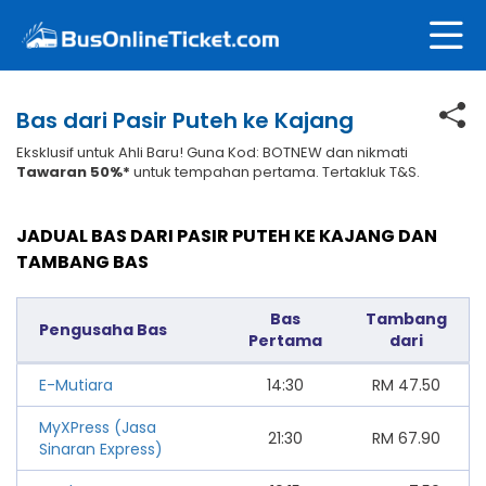
Bas dari Pasir Puteh ke Kajang
Eksklusif untuk Ahli Baru! Guna Kod: BOTNEW dan nikmati
Tawaran 50%*
untuk tempahan pertama. Tertakluk T&S.
JADUAL BAS DARI PASIR PUTEH KE KAJANG DAN
TAMBANG BAS
Bas
Tambang
Pengusaha Bas
Pertama
dari
E-Mutiara
14:30
RM
47.50
MyXPress (Jasa
21:30
RM
67.90
Sinaran Express)