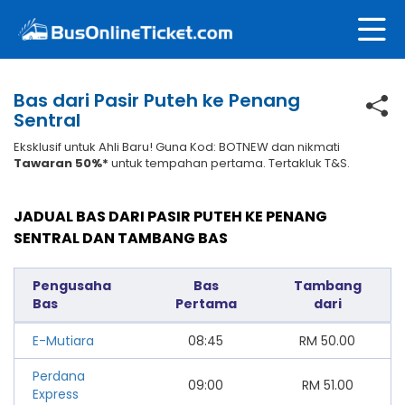
Bas dari Pasir Puteh ke Penang
Sentral
Eksklusif untuk Ahli Baru! Guna Kod: BOTNEW dan nikmati
Tawaran 50%*
untuk tempahan pertama. Tertakluk T&S.
JADUAL BAS DARI PASIR PUTEH KE PENANG
SENTRAL DAN TAMBANG BAS
Pengusaha
Bas
Tambang
Bas
Pertama
dari
E-Mutiara
08:45
RM
50.00
Perdana
09:00
RM
51.00
Express