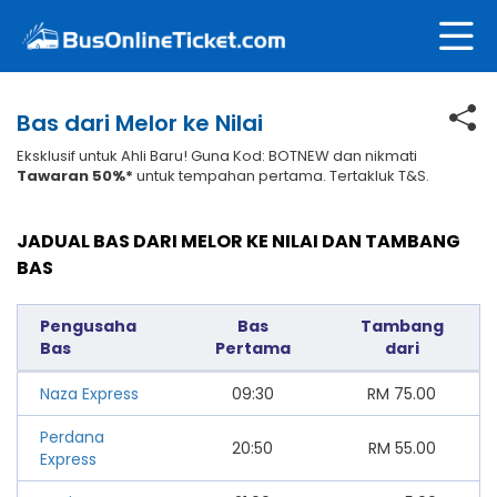
Bas dari Melor ke Nilai
Eksklusif untuk Ahli Baru! Guna Kod: BOTNEW dan nikmati
Tawaran 50%*
untuk tempahan pertama. Tertakluk T&S.
JADUAL BAS DARI MELOR KE NILAI DAN TAMBANG
BAS
Pengusaha
Bas
Tambang
Bas
Pertama
dari
Naza Express
09:30
RM
75.00
Perdana
20:50
RM
55.00
Express