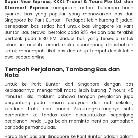
Super Nice Express
,
KKKL Travel & Tours Pte Ltd
dan
Starmart Express
merupakan antara beberapa buah
syarikat bas yang popular yang menawarkan bas dari
Singapore ke Parit Buntar. Terdapat lebih kurang 6 jadual
perlepasan bas setiap hari untuk bas Singapore ke Parit
Buntar. Bas terawal bertolak pada 9:15 PM dan bas terakhir
bertolak pada 9:30 PM. Jadual bas yang tersedia untuk
laluan ini adalah terhad, maka penumpang dinasihatkan
untuk menempah tiket bas dan chup tempat duduk lebih
awal secara online.
Tempoh Perjalanan, Tambang Bas dan
Nota
Untuk ke Parit Buntar dari Singapore dengan bas
kebiasaannya mengambil masa lebih kurang 7 hours 45
minutes. Sila maklum bahawa tempoh perjalanan juga
bergantung pada musim perayaan dan cuti sekolah,
keadaan trafik dan cuaca. Sekurang-kurangnya satu
perhentian ke tandas akan diperuntukkan sepanjang
perjalanan. Anda juga boleh meminta hentian tambahan
daripada pemandu bas.
Harga tiket bas dari Singapore ke Parit Buntar adalah dalam