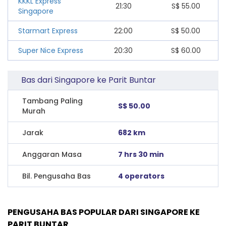
KKKL Express
21:30
S$
55.00
Singapore
Starmart Express
22:00
S$
50.00
Super Nice Express
20:30
S$
60.00
Bas dari Singapore ke Parit Buntar
Tambang Paling
S$ 50.00
Murah
Jarak
682 km
Anggaran Masa
7 hrs 30 min
Bil. Pengusaha Bas
4 operators
PENGUSAHA BAS POPULAR DARI SINGAPORE KE
PARIT BUNTAR