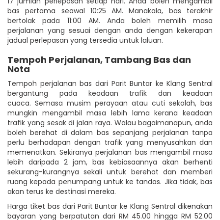
17 jumlah perlepasan setiap hari. Anda boleh mengambil
bas pertama seawal 10:25 AM. Manakala, bas terakhir
bertolak pada 11:00 AM. Anda boleh memilih masa
perjalanan yang sesuai dengan anda dengan kekerapan
jadual perlepasan yang tersedia untuk laluan.
Tempoh Perjalanan, Tambang Bas dan
Nota
Tempoh perjalanan bas dari Parit Buntar ke Klang Sentral
bergantung pada keadaan trafik dan keadaan
cuaca. Semasa musim perayaan atau cuti sekolah, bas
mungkin mengambil masa lebih lama kerana keadaan
trafik yang sesak di jalan raya. Walau bagaimanapun, anda
boleh berehat di dalam bas sepanjang perjalanan tanpa
perlu berhadapan dengan trafik yang menyusahkan dan
memenatkan. Sekiranya perjalanan bas mengambil masa
lebih daripada 2 jam, bas kebiasaannya akan berhenti
sekurang-kurangnya sekali untuk berehat dan memberi
ruang kepada penumpang untuk ke tandas. Jika tidak, bas
akan terus ke destinasi mereka.
Harga tiket bas dari Parit Buntar ke Klang Sentral dikenakan
bayaran yang berpatutan dari RM 45.00 hingga RM 52.00