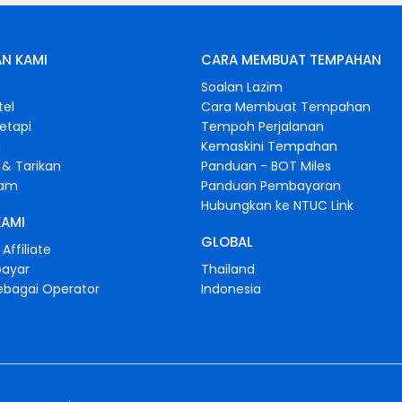
N KAMI
CARA MEMBUAT TEMPAHAN
s
Soalan Lazim
tel
Cara Membuat Tempahan
retapi
Tempoh Perjalanan
i
Kemaskini Tempahan
& Tarikan
Panduan - BOT Miles
gam
Panduan Pembayaran
Hubungkan ke NTUC Link
KAMI
GLOBAL
Affiliate
bayar
Thailand
ebagai Operator
Indonesia