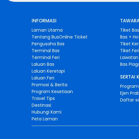
INFORMASI
TAWARA
Laman Utama
Tiket Ba
Tentang BusOnline Ticket
Bas + Ho
Pengusaha Bas
Tiket Ke
Terminal Bas
Tiket Fer
Terminal Feri
Lawatan 
Laluan Bas
Bas Pia
Laluan Keretapi
SERTAI 
Laluan Feri
Promosi & Berita
Program 
Program Kesetiaan
Ejen Pra
Travel Tips
Daftar s
Destinasi
Hubungi Kami
Peta Laman