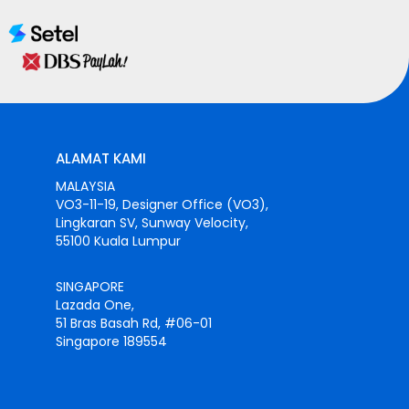
ALAMAT KAMI
MALAYSIA
VO3-11-19, Designer Office (VO3),
Lingkaran SV, Sunway Velocity,
55100 Kuala Lumpur
SINGAPORE
Lazada One,
51 Bras Basah Rd, #06-01
Singapore 189554