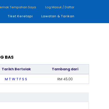
emak Tempahan Saya
Log Masuk / Daftar
Tiket Keretapi
Lawatan & Tarikan
NG BAS
Tarikh Bertolak
Tambang dari
M
T
W
T
F
S
S
RM
45.00