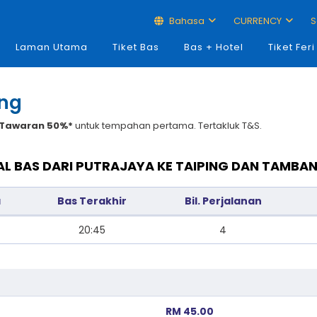
Bahasa
CURRENCY
S
Laman Utama
Tiket Bas
Bas + Hotel
Tiket Feri
ing
Tawaran 50%*
untuk tempahan pertama. Tertakluk T&S.
L BAS DARI PUTRAJAYA KE TAIPING DAN TAMBA
a
Bas Terakhir
Bil. Perjalanan
20:45
4
RM 45.00