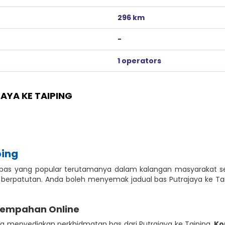
296 km
-
1 operators
AYA KE TAIPING
ping
uan bas yang popular terutamanya dalam kalangan masyarakat
 berpatutan. Anda boleh menyemak jadual bas Putrajaya ke 
Tempahan Online
g menyediakan perkhidmatan bas dari Putrajaya ke Taiping.
Ko