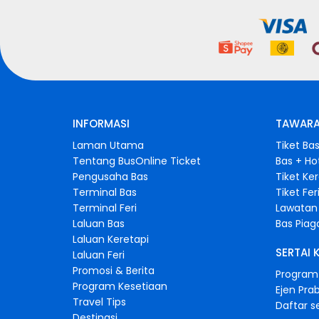
INFORMASI
TAWARA
Laman Utama
Tiket Ba
Tentang BusOnline Ticket
Bas + Ho
Pengusaha Bas
Tiket Ke
Terminal Bas
Tiket Fer
Terminal Feri
Lawatan 
Laluan Bas
Bas Pia
Laluan Keretapi
SERTAI 
Laluan Feri
Promosi & Berita
Program 
Program Kesetiaan
Ejen Pra
Travel Tips
Daftar s
Destinasi