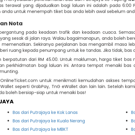
Bas terawal yang dijadualkan bagi laluan ini adalah pada 6:00
an anda untuk menempah tiket bas anda lebih awal sebelum an
dan Nota
g bergantung pada keadaan trafik dan keadaan cuaca. Semas
yang sesak di jalan raya. Walau bagaimanapun, anda boleh bere
memenatkan. Sekiranya perjalanan bas mengambil masa lebih
ri ruang kepada penumpang untuk ke tandas. Jika tidak, bas a
ah berpatutan dari RM 45.00. Untuk makluman, harga tiket ba
perkhidmatan bagi laluan ini. Antara tempat menaiki bas di P
amunting.
 BusOnlineTicket.com untuk menikmati kemudahan askses tem
 eWallet seperti GrabPay, TnG eWallet dan lain lain. Setelah
 boleh bersiap-siap untuk menaiki bas!
AJAYA
Bas dari Putrajaya ke Kok Lanas
B
Bas dari Putrajaya ke Kuala Nerang
B
Bas dari Putrajaya ke MBKT
B