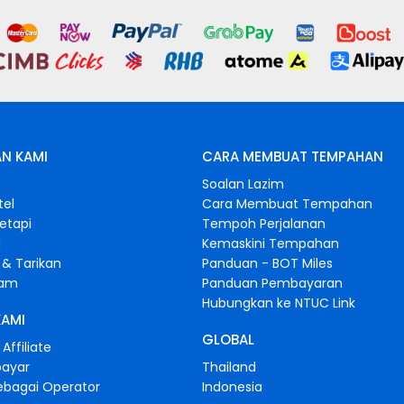
N KAMI
CARA MEMBUAT TEMPAHAN
s
Soalan Lazim
tel
Cara Membuat Tempahan
retapi
Tempoh Perjalanan
i
Kemaskini Tempahan
& Tarikan
Panduan - BOT Miles
gam
Panduan Pembayaran
Hubungkan ke NTUC Link
KAMI
GLOBAL
Affiliate
bayar
Thailand
ebagai Operator
Indonesia