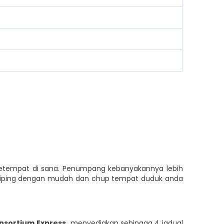
 setempat di sana. Penumpang kebanyakannya lebih
Taiping dengan mudah dan chup tempat duduk anda
nsortium Express
menyediakan sehingga 4 jadual