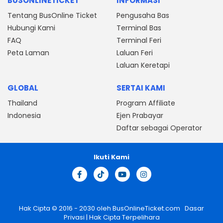
BUSONLINETICKET
INFORMASI
Tentang BusOnline Ticket
Pengusaha Bas
Hubungi Kami
Terminal Bas
FAQ
Terminal Feri
Peta Laman
Laluan Feri
Laluan Keretapi
GLOBAL
SERTAI KAMI
Thailand
Program Affiliate
Indonesia
Ejen Prabayar
Daftar sebagai Operator
Ikuti Kami
Hak Cipta © 2016 - 2030 oleh
BusOnlineTicket.com
Dasar
Privasi
| Hak Cipta Terpelihara