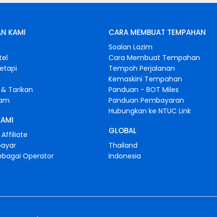
N KAMI
CARA MEMBUAT TEMPAHAN
s
Soalan Lazim
tel
Cara Membuat Tempahan
retapi
Tempoh Perjalanan
i
Kemaskini Tempahan
& Tarikan
Panduan - BOT Miles
gam
Panduan Pembayaran
Hubungkan ke NTUC Link
KAMI
GLOBAL
Affiliate
bayar
Thailand
ebagai Operator
Indonesia