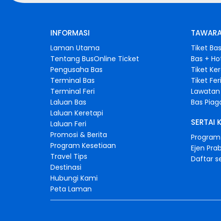
INFORMASI
TAWARA
Laman Utama
Tiket Ba
Tentang BusOnline Ticket
Bas + Ho
Pengusaha Bas
Tiket Ke
Terminal Bas
Tiket Fer
Terminal Feri
Lawatan 
Laluan Bas
Bas Pia
Laluan Keretapi
SERTAI 
Laluan Feri
Promosi & Berita
Program 
Program Kesetiaan
Ejen Pra
Travel Tips
Daftar s
Destinasi
Hubungi Kami
Peta Laman