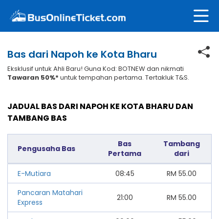
Bas dari Napoh ke Kota Bharu
Eksklusif untuk Ahli Baru! Guna Kod: BOTNEW dan nikmati
Tawaran 50%*
untuk tempahan pertama. Tertakluk T&S.
JADUAL BAS DARI NAPOH KE KOTA BHARU DAN
TAMBANG BAS
Bas
Tambang
Pengusaha Bas
Pertama
dari
E-Mutiara
08:45
RM
55.00
Pancaran Matahari
21:00
RM
55.00
Express