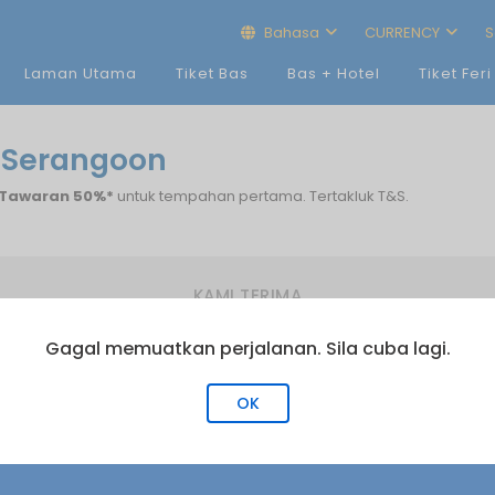
Bahasa
CURRENCY
S
Laman Utama
Tiket Bas
Bas + Hotel
Tiket Feri
e Serangoon
Tawaran 50%*
untuk tempahan pertama. Tertakluk T&S.
KAMI TERIMA
Gagal memuatkan perjalanan. Sila cuba lagi.
OK