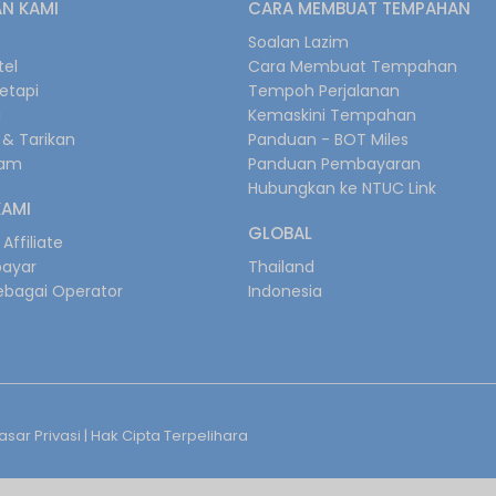
N KAMI
CARA MEMBUAT TEMPAHAN
s
Soalan Lazim
tel
Cara Membuat Tempahan
retapi
Tempoh Perjalanan
i
Kemaskini Tempahan
& Tarikan
Panduan - BOT Miles
gam
Panduan Pembayaran
Hubungkan ke NTUC Link
KAMI
GLOBAL
Affiliate
bayar
Thailand
ebagai Operator
Indonesia
sar Privasi
| Hak Cipta Terpelihara