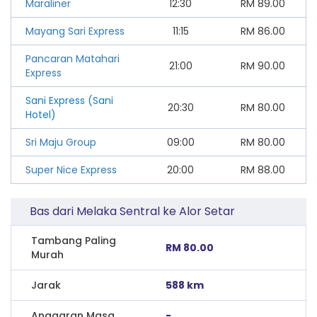
Maraliner
12:30
RM
89.00
Mayang Sari Express
11:15
RM
86.00
Pancaran Matahari
21:00
RM
90.00
Express
Sani Express (Sani
20:30
RM
80.00
Hotel)
Sri Maju Group
09:00
RM
80.00
Super Nice Express
20:00
RM
88.00
Bas dari Melaka Sentral ke Alor Setar
Tambang Paling
RM 80.00
Murah
Jarak
588 km
Anggaran Masa
-