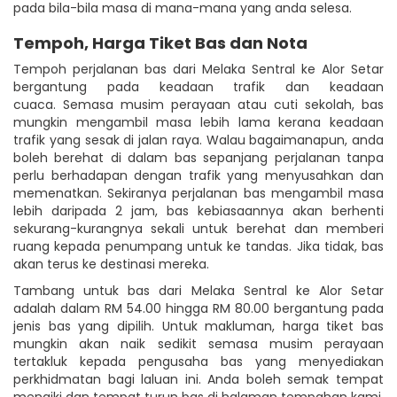
pada bila-bila masa di mana-mana yang anda selesa.
Tempoh, Harga Tiket Bas dan Nota
Tempoh perjalanan bas dari Melaka Sentral ke Alor Setar
bergantung pada keadaan trafik dan keadaan
cuaca. Semasa musim perayaan atau cuti sekolah, bas
mungkin mengambil masa lebih lama kerana keadaan
trafik yang sesak di jalan raya. Walau bagaimanapun, anda
boleh berehat di dalam bas sepanjang perjalanan tanpa
perlu berhadapan dengan trafik yang menyusahkan dan
memenatkan. Sekiranya perjalanan bas mengambil masa
lebih daripada 2 jam, bas kebiasaannya akan berhenti
sekurang-kurangnya sekali untuk berehat dan memberi
ruang kepada penumpang untuk ke tandas. Jika tidak, bas
akan terus ke destinasi mereka.
Tambang untuk bas dari Melaka Sentral ke Alor Setar
adalah dalam RM 54.00 hingga RM 80.00 bergantung pada
jenis bas yang dipilih. Untuk makluman, harga tiket bas
mungkin akan naik sedikit semasa musim perayaan
tertakluk kepada pengusaha bas yang menyediakan
perkhidmatan bagi laluan ini. Anda boleh semak tempat
menaiki dan tempat turun bas di halaman tempahan kami.