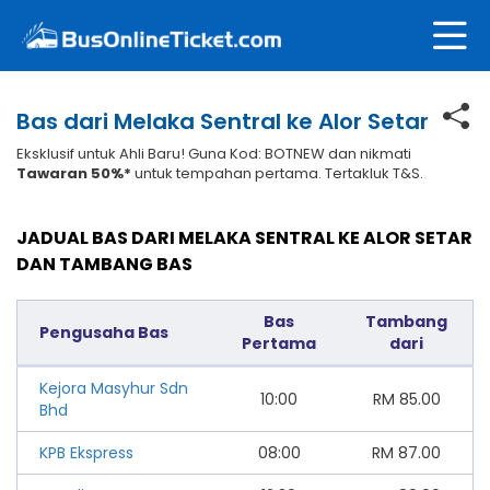
Bas dari Melaka Sentral ke Alor Setar
Eksklusif untuk Ahli Baru! Guna Kod: BOTNEW dan nikmati
Tawaran 50%*
untuk tempahan pertama. Tertakluk T&S.
JADUAL BAS DARI MELAKA SENTRAL KE ALOR SETAR
DAN TAMBANG BAS
Bas
Tambang
Pengusaha Bas
Pertama
dari
Kejora Masyhur Sdn
10:00
RM
85.00
Bhd
KPB Ekspress
08:00
RM
87.00