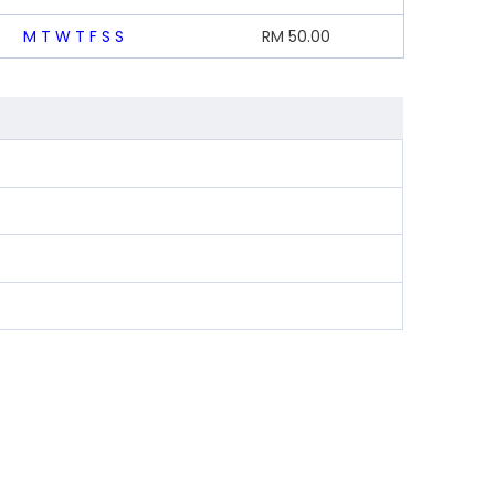
M
T
W
T
F
S
S
RM
50.00