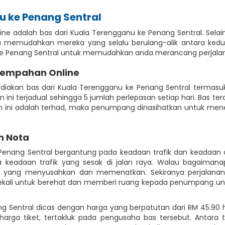
u ke Penang Sentral
ine adalah bas dari Kuala Terengganu ke Penang Sentral. Sela
a memudahkan mereka yang selalu berulang-alik antara kedua
 ke Penang Sentral untuk memudahkan anda merancang perjalan
Tempahan Online
diakan bas dari Kuala Terengganu ke Penang Sentral termas
n ini terjadual sehingga 5 jumlah perlepasan setiap hari. Bas te
uan ini adalah terhad, maka penumpang dinasihatkan untuk me
n Nota
Penang Sentral bergantung pada keadaan trafik dan keadaan
keadaan trafik yang sesak di jalan raya. Walau bagaimana
ik yang menyusahkan dan memenatkan. Sekiranya perjalana
kali untuk berehat dan memberi ruang kepada penumpang untuk k
g Sentral dicas dengan harga yang berpatutan dari RM 45.90 
harga tiket, tertakluk pada pengusaha bas tersebut. Antar