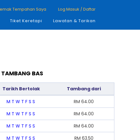
emak Tempahan Saya
Log Masuk / Daftar
Tiket Keretapi
Lawatan & Tarikan
N TAMBANG BAS
Tarikh Bertolak
Tambang dari
M
T
W
T
F
S
S
RM
64.00
M
T
W
T
F
S
S
RM
64.00
M
T
W
T
F
S
S
RM
64.00
M
T
W
T
F
S
S
RM
63.50