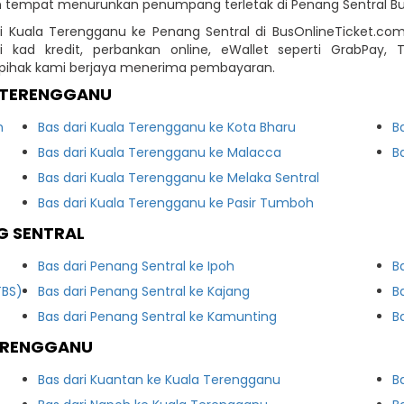
an tempat menurunkan penumpang terletak di Penang Sentral Bu
i Kuala Terengganu ke Penang Sentral di BusOnlineTicket.co
kad kredit, perbankan online, eWallet seperti GrabPay,
h pihak kami berjaya menerima pembayaran.
A TERENGGANU
n
Bas dari Kuala Terengganu ke Kota Bharu
B
Bas dari Kuala Terengganu ke Malacca
B
Bas dari Kuala Terengganu ke Melaka Sentral
Bas dari Kuala Terengganu ke Pasir Tumboh
G SENTRAL
Bas dari Penang Sentral ke Ipoh
B
TBS)
Bas dari Penang Sentral ke Kajang
B
Bas dari Penang Sentral ke Kamunting
B
TERENGGANU
Bas dari Kuantan ke Kuala Terengganu
B