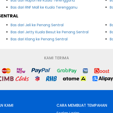
Bas dari Napoh ke Kuala Terengganu
B
Bas dari RNF Mall ke Kuala Terengganu
B
SENTRAL
Bas dari Jeli ke Penang Sentral
B
Bas dari Jetty Kuala Besut ke Penang Sentral
B
Bas dari Klang ke Penang Sentral
B
KAMI TERIMA
N KAMI
CARA MEMBUAT TEMPAHAN
s
Soalan Lazim