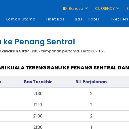
Bahasa
CURRENCY
S
Laman Utama
Tiket Bas
Bas + Hotel
Tiket Feri
 ke Penang Sentral
Tawaran 50%*
untuk tempahan pertama. Tertakluk T&S.
ARI KUALA TERENGGANU KE PENANG SENTRAL DA
a
Bas Terakhir
Bil. Perjalanan
21:30
2
12:10
2
21:00
2
21:30
1