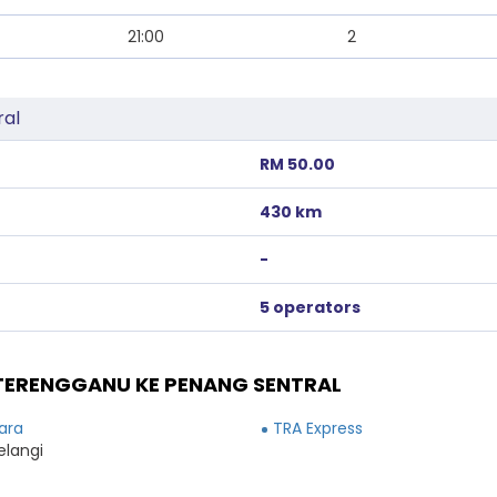
21:00
2
ral
RM 50.00
430 km
-
5 operators
TERENGGANU KE PENANG SENTRAL
ara
TRA Express
elangi