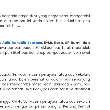
in daripada harga tiket yang berpatutan, mengambil
-dua tempat ini. Anda boleh lihat jadual bas dan
an lebih awal.
uk
Adik Beradik Express
,
E-Mutiara
,
SP Bumi
dan
rawal bertolak pada 9:30 AM dan bas terakhir bertolak
nempah tiket bas dan chup tempat duduk lebih awal
 cuaca. Semasa musim perayaan atau cuti sekolah,
pun, anda boleh berehat di dalam bas sepanjang
n bas mengambil masa lebih daripada 2 jam, bas
e tandas. Jika tidak, bas akan terus ke destinasi
hingga RM 46.50. Musim perayaan atau cuti sekolah
a tempat mengambil penumpang di Penang Sentral