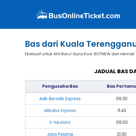
Bas dari Kuala Terengganu
Eksklusif untuk Ahli Baru! Guna Kod: BOTNEW dan nikmati
JADUAL BAS D
Pengusaha Bas
Bas Pertam
Adik Beradik Express
09:30
Alibaba Express
11:45
E-Mutiara
09:00
Jasa Pelangi
21:30