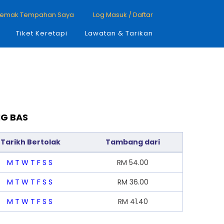
emak Tempahan Saya
Log Masuk / Daftar
Tiket Keretapi
Lawatan & Tarikan
NG BAS
Tarikh Bertolak
Tambang dari
M
T
W
T
F
S
S
RM
54.00
M
T
W
T
F
S
S
RM
36.00
M
T
W
T
F
S
S
RM
41.40