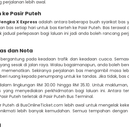
perjalanan lebih awal.
 ke Pasir Puteh
Jengka X Express
adalah antara beberapa buah syarikat bas 
san bas setiap hari untuk bas Kerteh ke Pasir Puteh. Bas terawal 
k jadual perlepasan bagi laluan ini jadi anda boleh rancang p
Bas dan Nota
eh bergantung pada keadaan trafik dan keadaan cuaca. Semas
yang sesak di jalan raya. Walau bagaimanapun, anda boleh bere
memenatkan. Sekiranya perjalanan bas mengambil masa lebih
ri ruang kepada penumpang untuk ke tandas. Jika tidak, bas a
h dalam lingkungan RM 30.00 hingga RM 35.10. Untuk makluman,
yang menyediakan perkhidmatan bagi laluan ini. Antara temp
sir Puteh terletak di Pasir Puteh Bus Terminal.
r Puteh di BusOnlineTicket.com lebih awal untuk mengelak keke
menikmati lebih banyak kemudahan. Semua tempahan dengan
H