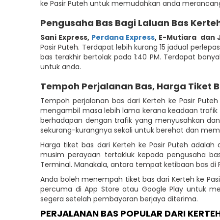
ke Pasir Puteh untuk memudahkan anda merancang 
Pengusaha Bas Bagi Laluan Bas Kerteh
Sani Express
,
Perdana Express
,
E-Mutiara
dan 
Pasir Puteh. Terdapat lebih kurang 15 jadual perlepa
bas terakhir bertolak pada 1:40 PM. Terdapat banya
untuk anda.
Tempoh Perjalanan Bas, Harga Tiket 
Tempoh perjalanan bas dari Kerteh ke Pasir Put
mengambil masa lebih lama kerana keadaan trafik 
berhadapan dengan trafik yang menyusahkan dan 
sekurang-kurangnya sekali untuk berehat dan membe
Harga tiket bas dari Kerteh ke Pasir Puteh adala
musim perayaan tertakluk kepada pengusaha bas 
Terminal. Manakala, antara tempat ketibaan bas di Pa
Anda boleh menempah tiket bas dari Kerteh ke Pasi
percuma di App Store atau Google Play untuk 
segera setelah pembayaran berjaya diterima.
PERJALANAN BAS POPULAR DARI KERTE