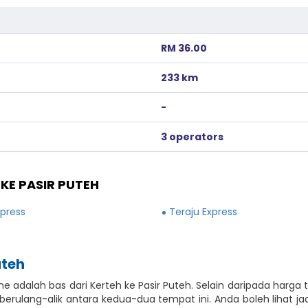
RM 36.00
233 km
-
3 operators
KE PASIR PUTEH
xpress
Teraju Express
uteh
e adalah bas dari Kerteh ke Pasir Puteh. Selain daripada harga
rulang-alik antara kedua-dua tempat ini. Anda boleh lihat jad