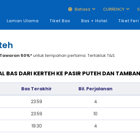
Bahasa
CURRENCY
S
Laman Utama
Tiket Bas
Bas + Hotel
Tiket Feri
uteh
Tawaran 50%*
untuk tempahan pertama. Tertakluk T&S.
L BAS DARI KERTEH KE PASIR PUTEH DAN TAMBA
Bas Terakhir
Bil. Perjalanan
23:59
4
23:59
10
19:30
4