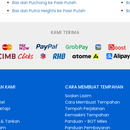
Bas dari Puchong ke Pasir Puteh
B
Bas dari Putra Heights ke Pasir Puteh
B
KAMI TERIMA
N KAMI
CARA MEMBUAT TEMPAHAN
s
Soalan Lazim
tel
Cara Membuat Tempahan
retapi
Tempoh Perjalanan
i
Kemaskini Tempahan
& Tarikan
Panduan - BOT Miles
gam
Panduan Pembayaran