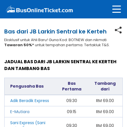
Bas dari JB Larkin Sentral ke Kerteh
Eksklusif untuk Ahli Baru! Guna Kod: BOTNEW dan nikmati
Tawaran 50%*
untuk tempahan pertama. Tertakluk T&S.
JADUAL BAS DARI JB LARKIN SENTRAL KE KERTEH
DAN TAMBANG BAS
Bas
Tambang
Pengusaha Bas
Pertama
dari
Adik Beradik Express
09:30
RM
69.00
E-Mutiara
09:15
RM
69.00
Sani Express (Sani
09:30
RM
69.00