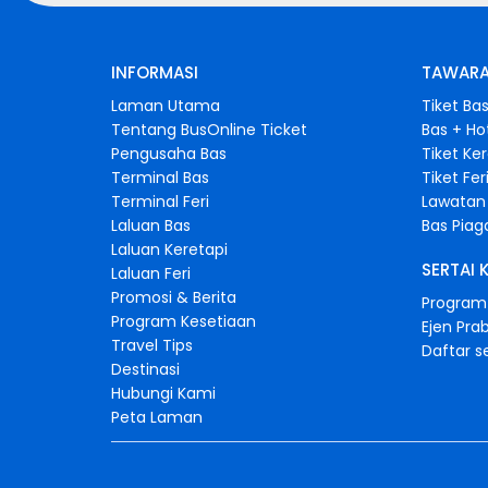
INFORMASI
TAWARA
Laman Utama
Tiket Ba
Tentang BusOnline Ticket
Bas + Ho
Pengusaha Bas
Tiket Ke
Terminal Bas
Tiket Fer
Terminal Feri
Lawatan 
Laluan Bas
Bas Pia
Laluan Keretapi
SERTAI 
Laluan Feri
Promosi & Berita
Program 
Program Kesetiaan
Ejen Pra
Travel Tips
Daftar s
Destinasi
Hubungi Kami
Peta Laman