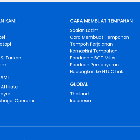
N KAMI
CARA MEMBUAT TEMPAHAN
s
Soalan Lazim
tel
Cara Membuat Tempahan
retapi
Tempoh Perjalanan
i
Kemaskini Tempahan
& Tarikan
Panduan - BOT Miles
gam
Panduan Pembayaran
Hubungkan ke NTUC Link
KAMI
GLOBAL
Affiliate
bayar
Thailand
ebagai Operator
Indonesia