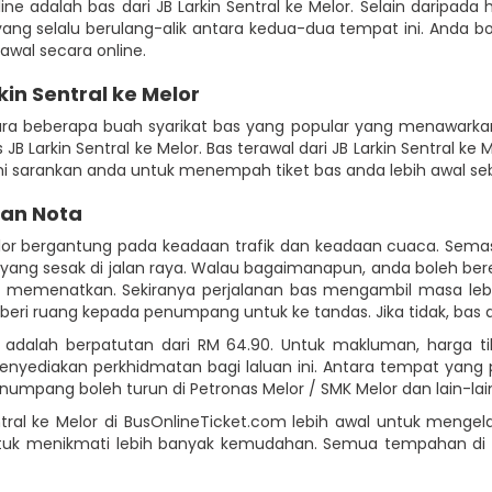
ne adalah bas dari JB Larkin Sentral ke Melor. Selain daripada
ng selalu berulang-alik antara kedua-dua tempat ini. Anda bo
wal secara online.
in Sentral ke Melor
 beberapa buah syarikat bas yang popular yang menawarkan ba
JB Larkin Sentral ke Melor. Bas terawal dari JB Larkin Sentral ke
mi sarankan anda untuk menempah tiket bas anda lebih awal 
dan Nota
Melor bergantung pada keadaan trafik dan keadaan cuaca. Sem
yang sesak di jalan raya. Walau bagaimanapun, anda boleh bere
memenatkan. Sekiranya perjalanan bas mengambil masa lebih
ri ruang kepada penumpang untuk ke tandas. Jika tidak, bas a
or adalah berpatutan dari RM 64.90. Untuk makluman, harga 
yediakan perkhidmatan bagi laluan ini. Antara tempat yang 
enumpang boleh turun di Petronas Melor / SMK Melor dan lain-lai
tral ke Melor di BusOnlineTicket.com lebih awal untuk mengela
ntuk menikmati lebih banyak kemudahan. Semua tempahan di B