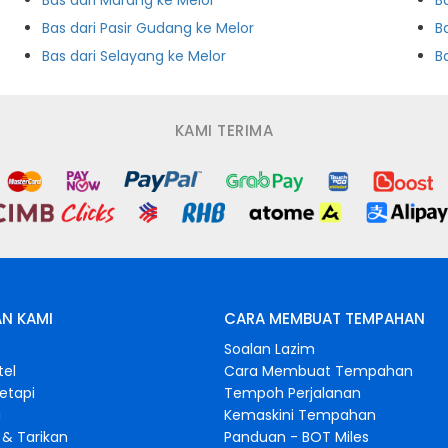
Bas dari Marang ke Melor
B
Bas dari Pasir Gudang ke Melor
B
Bas dari Selayang ke Melor
B
KAMI TERIMA
N KAMI
CARA MEMBUAT TEMPAHAN
s
Soalan Lazim
tel
Cara Membuat Tempahan
retapi
Tempoh Perjalanan
i
Kemaskini Tempahan
& Tarikan
Panduan - BOT Miles