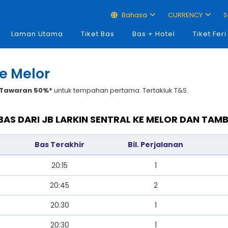
Bahasa
CURRENCY
S
Laman Utama
Tiket Bas
Bas + Hotel
Tiket Feri
ke Melor
Tawaran 50%*
untuk tempahan pertama. Tertakluk T&S.
BAS DARI JB LARKIN SENTRAL KE MELOR DAN TAM
Bas Terakhir
Bil. Perjalanan
20:15
1
20:45
2
20:30
1
20:30
1