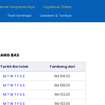
emak Tempahan Saya
Log Masuk / Daftar
Tiket Keretapi
Lawatan & Tarikan
BANG BAS
Tarikh Bertolak
Tambang dari
M
T
W
T
F
S
S
RM
108.00
M
T
W
T
F
S
S
RM
108.00
M
T
W
T
F
S
S
RM
103.20
M
T
W
T
F
S
S
RM
103.00