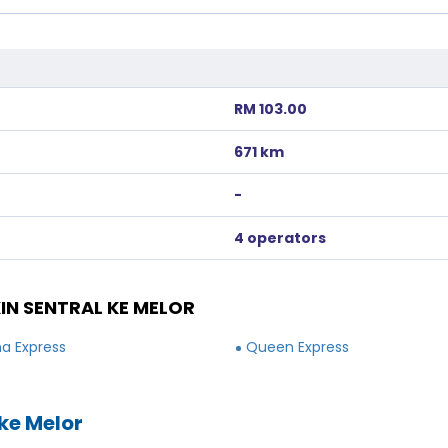
RM 103.00
671 km
-
4 operators
IN SENTRAL KE MELOR
a Express
Queen Express
ke Melor