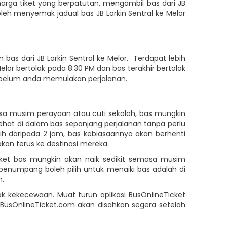
 harga tiket yang berpatutan, mengambil bas dari JB
leh menyemak jadual bas JB Larkin Sentral ke Melor
s dari JB Larkin Sentral ke Melor. Terdapat lebih
 Melor bertolak pada 8:30 PM dan bas terakhir bertolak
sebelum anda memulakan perjalanan.
asa musim perayaan atau cuti sekolah, bas mungkin
hat di dalam bas sepanjang perjalanan tanpa perlu
 daripada 2 jam, bas kebiasaannya akan berhenti
kan terus ke destinasi mereka.
tiket bas mungkin akan naik sedikit semasa musim
penumpang boleh pilih untuk menaiki bas adalah di
n.
k kekecewaan. Muat turun aplikasi BusOnlineTicket
usOnlineTicket.com akan disahkan segera setelah