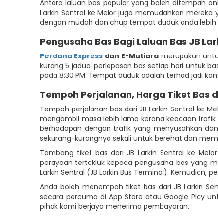
Antara laluan bas popular yang boleh ditempah onli
Larkin Sentral ke Melor juga memudahkan mereka ya
dengan mudah dan chup tempat duduk anda lebih a
Pengusaha Bas Bagi Laluan Bas JB Lark
Perdana Express
dan E-Mutiara
merupakan antara
kurang 5 jadual perlepasan bas setiap hari untuk bas 
pada 8:30 PM. Tempat duduk adalah terhad jadi ka
Tempoh Perjalanan, Harga Tiket Bas 
Tempoh perjalanan bas dari JB Larkin Sentral ke 
mengambil masa lebih lama kerana keadaan trafik 
berhadapan dengan trafik yang menyusahkan dan 
sekurang-kurangnya sekali untuk berehat dan membe
Tambang tiket bas dari JB Larkin Sentral ke Mel
perayaan tertakluk kepada pengusaha bas yang men
Larkin Sentral (JB Larkin Bus Terminal). Kemudian, p
Anda boleh menempah tiket bas dari JB Larkin Sen
secara percuma di App Store atau Google Play u
pihak kami berjaya menerima pembayaran.