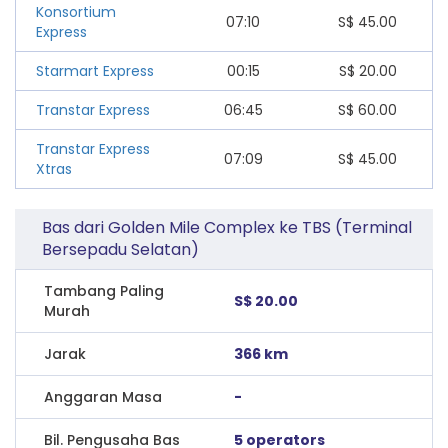
Konsortium
07:10
S$
45.00
Express
Starmart Express
00:15
S$
20.00
Transtar Express
06:45
S$
60.00
Transtar Express
07:09
S$
45.00
Xtras
Bas dari Golden Mile Complex ke TBS (Terminal
Bersepadu Selatan)
Tambang Paling
S$ 20.00
Murah
Jarak
366 km
Anggaran Masa
-
Bil. Pengusaha Bas
5 operators