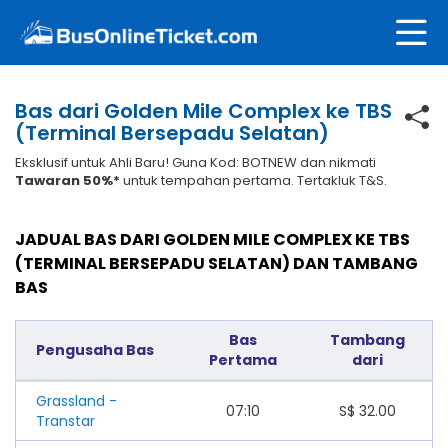
Bas dari Golden Mile Complex ke TBS
(Terminal Bersepadu Selatan)
Eksklusif untuk Ahli Baru! Guna Kod: BOTNEW dan nikmati
Tawaran 50%*
untuk tempahan pertama. Tertakluk T&S.
JADUAL BAS DARI GOLDEN MILE COMPLEX KE TBS
(TERMINAL BERSEPADU SELATAN) DAN TAMBANG
BAS
Bas
Tambang
Pengusaha Bas
Pertama
dari
Grassland -
07:10
S$
32.00
Transtar