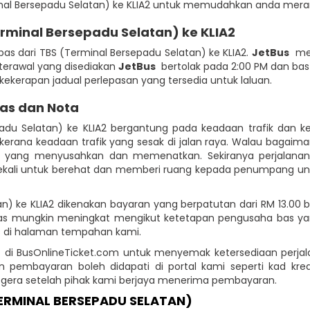
inal Bersepadu Selatan) ke KLIA2 untuk memudahkan anda meran
rminal Bersepadu Selatan) ke KLIA2
 dari TBS (Terminal Bersepadu Selatan) ke KLIA2.
JetBus
meny
 terawal yang disediakan
JetBus
bertolak pada 2:00 PM dan bas 
kerapan jadual perlepasan yang tersedia untuk laluan.
Bas dan Nota
padu Selatan) ke KLIA2 bergantung pada keadaan trafik dan
erana keadaan trafik yang sesak di jalan raya. Walau bagaim
ik yang menyusahkan dan memenatkan. Sekiranya perjalana
kali untuk berehat dan memberi ruang kepada penumpang untuk k
tan) ke KLIA2 dikenakan bayaran yang berpatutan dari RM 13.0
bas mungkin meningkat mengikut ketetapan pengusaha bas ya
s di halaman tempahan kami.
 di BusOnlineTicket.com untuk menyemak ketersediaan perjal
n pembayaran boleh didapati di portal kami seperti kad kred
egera setelah pihak kami berjaya menerima pembayaran.
ERMINAL BERSEPADU SELATAN)