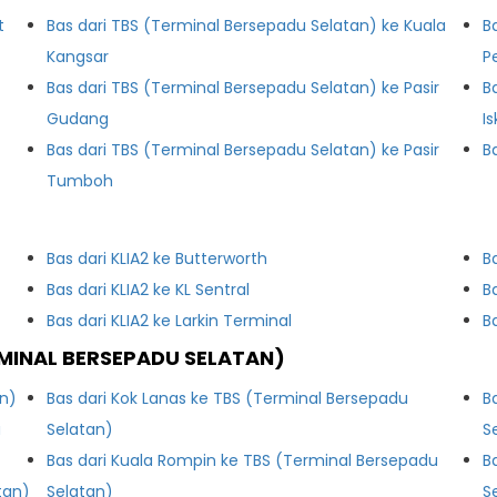
t
Bas dari TBS (Terminal Bersepadu Selatan) ke Kuala
B
Kangsar
P
Bas dari TBS (Terminal Bersepadu Selatan) ke Pasir
B
Gudang
I
Bas dari TBS (Terminal Bersepadu Selatan) ke Pasir
B
Tumboh
Bas dari KLIA2 ke Butterworth
B
Bas dari KLIA2 ke KL Sentral
B
Bas dari KLIA2 ke Larkin Terminal
B
MINAL BERSEPADU SELATAN)
an)
Bas dari Kok Lanas ke TBS (Terminal Bersepadu
B
u
Selatan)
S
Bas dari Kuala Rompin ke TBS (Terminal Bersepadu
B
tan)
Selatan)
S