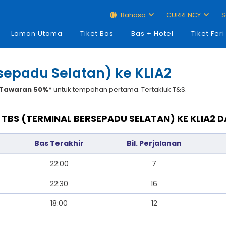
Bahasa
CURRENCY
S
Laman Utama
Tiket Bas
Bas + Hotel
Tiket Feri
rsepadu Selatan) ke KLIA2
Tawaran 50%*
untuk tempahan pertama. Tertakluk T&S.
 TBS (TERMINAL BERSEPADU SELATAN) KE KLIA2
Bas Terakhir
Bil. Perjalanan
22:00
7
22:30
16
18:00
12