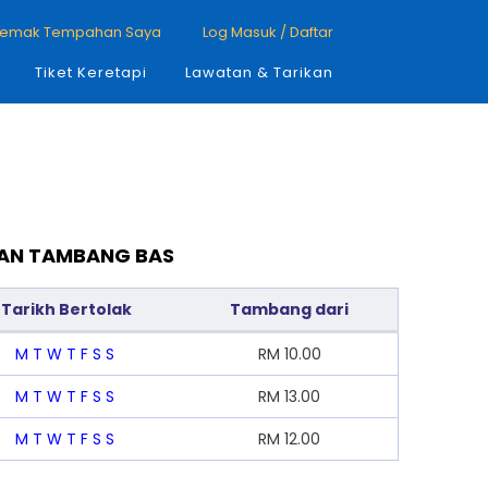
emak Tempahan Saya
Log Masuk / Daftar
Tiket Keretapi
Lawatan & Tarikan
 DAN TAMBANG BAS
Tarikh Bertolak
Tambang dari
M
T
W
T
F
S
S
RM
10.00
M
T
W
T
F
S
S
RM
13.00
M
T
W
T
F
S
S
RM
12.00