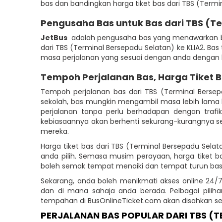
bas dan bandingkan harga tiket bas dari TBS (Term
Pengusaha Bas untuk Bas dari TBS (Te
JetBus
adalah pengusaha bas yang menawarkan bas
dari TBS (Terminal Bersepadu Selatan) ke KLIA2. Bas
masa perjalanan yang sesuai dengan anda dengan ke
Tempoh Perjalanan Bas, Harga Tiket 
Tempoh perjalanan bas dari TBS (Terminal Berse
sekolah, bas mungkin mengambil masa lebih lama k
perjalanan tanpa perlu berhadapan dengan traf
kebiasaannya akan berhenti sekurang-kurangnya se
mereka.
Harga tiket bas dari TBS (Terminal Bersepadu Sela
anda pilih. Semasa musim perayaan, harga tiket 
boleh semak tempat menaiki dan tempat turun ba
Sekarang, anda boleh menikmati akses online 24/7
dan di mana sahaja anda berada. Pelbagai piliha
tempahan di BusOnlineTicket.com akan disahkan s
PERJALANAN BAS POPULAR DARI TBS (T