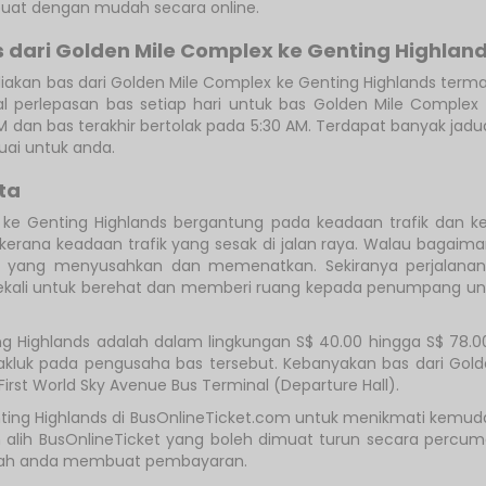
ibuat dengan mudah secara online.
dari Golden Mile Complex ke Genting Highlan
akan bas dari Golden Mile Complex ke Genting Highlands term
al perlepasan bas setiap hari untuk bas Golden Mile Complex 
 dan bas terakhir bertolak pada 5:30 AM. Terdapat banyak jadual
uai untuk anda.
ta
 ke Genting Highlands bergantung pada keadaan trafik dan
erana keadaan trafik yang sesak di jalan raya. Walau bagaim
ik yang menyusahkan dan memenatkan. Sekiranya perjalana
kali untuk berehat dan memberi ruang kepada penumpang untuk k
ing Highlands adalah dalam lingkungan S$ 40.00 hingga S$ 78.
takluk pada pengusaha bas tersebut. Kebanyakan bas dari Golde
st World Sky Avenue Bus Terminal (Departure Hall).
enting Highlands di BusOnlineTicket.com untuk menikmati kemud
 alih BusOnlineTicket yang boleh dimuat turun secara percu
elah anda membuat pembayaran.