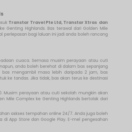
ds
asuk
Transtar Travel Pte Ltd
,
Transtar Xtras
dan
ke Genting Highlands. Bas terawal dari Golden Mile
 perlepasan bagi laluan ini jadi anda boleh rancang
 keadaan cuaca. Semasa musim perayaan atau cuti
anapun, anda boleh berehat di dalam bas sepanjang
n bas mengambil masa lebih daripada 2 jam, bas
e tandas. Jika tidak, bas akan terus ke destinasi
00. Musim perayaan atau cuti sekolah mungkin akan
n Mile Complex ke Genting Highlands bertolak dari
ahan askses tempahan online 24/7. Anda juga boleh
ma di App Store dan Google Play. E-mel pengesahan