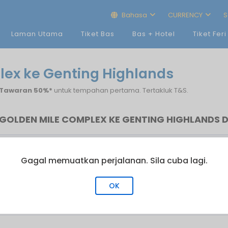
Bahasa
CURRENCY
S
Laman Utama
Tiket Bas
Bas + Hotel
Tiket Feri
lex ke Genting Highlands
Tawaran 50%*
untuk tempahan pertama. Tertakluk T&S.
 GOLDEN MILE COMPLEX KE GENTING HIGHLANDS
ama
Bas Terakhir
Bil. Perjalanan
Gagal memuatkan perjalanan. Sila cuba lagi.
23:30
2
06:14
7
OK
22:00
2