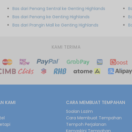
Bas dari Penang Sentral ke Genting Highlands
B
Bas dari Penang ke Genting Highlands
B
Bas dari Prangin Mall ke Genting Highlands
B
KAMI TERIMA
N KAMI
CARA MEMBUAT TEMPAHAN
s
Soalan Lazim
tel
Cara Membuat Tempahan
retapi
Tempoh Perjalanan
i
Kemaskini Tempahan