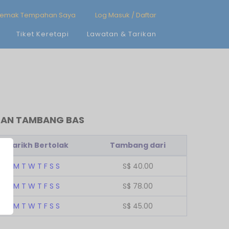
emak Tempahan Saya
Log Masuk / Daftar
Tiket Keretapi
Lawatan & Tarikan
 DAN TAMBANG BAS
Tarikh Bertolak
Tambang dari
M
T
W
T
F
S
S
S$
40.00
M
T
W
T
F
S
S
S$
78.00
M
T
W
T
F
S
S
S$
45.00