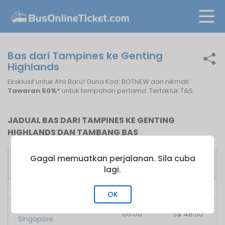
Bas dari Tampines ke Genting
Highlands
Eksklusif untuk Ahli Baru! Guna Kod: BOTNEW dan nikmati
Tawaran 50%*
untuk tempahan pertama. Tertakluk T&S.
JADUAL BAS DARI TAMPINES KE GENTING
HIGHLANDS DAN TAMBANG BAS
Gagal memuatkan perjalanan. Sila cuba
Bas
Tambang
Pengusaha Bas
Pertama
dari
lagi.
707 Inc
06:00
S$
48.00
OK
KKKL Express
06:00
S$
48.00
Singapore