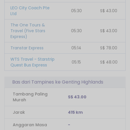
LEO City Coach Pte
05:30
S$
43.00
Ltd
The One Tours &
Travel (Five Stars
05:30
S$
43.00
Express)
Transtar Express
05:14
S$
78.00
WTS Travel - Starstrip
05:15
S$
48.00
Quest Bus Express
Bas dari Tampines ke Genting Highlands
Tambang Paling
S$ 43.00
Murah
Jarak
415 km
Anggaran Masa
-