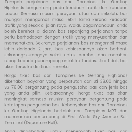
Tempoh perjalanan bas dari Tampines ke Genting
Highlands bergantung pada keadaan trafik dan keadaan
cuaca. Semasa musim perayaan atau cuti sekolah, bas
mungkin mengambil masa lebih lama kerana keadaan
trafik yang sesak di jalan raya. Walau bagaimanapun, anda
boleh berehat di dalam bas sepanjang perjalanan tanpa
perlu berhadapan dengan trafik yang menyusahkan dan
memenatkan. Sekiranya perjalanan bas mengambil masa
lebih daripada 2 jam, bas kebiasaannya akan berhenti
sekurang-kurangnya sekali untuk berehat dan memberi
ruang kepada penumpang untuk ke tandas. Jika tidak, bas
akan terus ke destinasi mereka.
Harga tiket bas dari Tampines ke Genting Highlands
dikenakan bayaran yang berpatutan dari S$ 38.00 hingga
S$ 78.00 bergantung pada pengusaha bas dan jenis bas
yang anda pilih. Kebiasaannya, harga tiket bas akan
meningkat semasa musim perayaan bergantung pada
ketetapan pengusaha bas. Kebanyakan bas dari Tampines
ke Genting Highlands bertolak dari Tampines MRT dan
menurunkan penumpang di First World Sky Avenue Bus
Terminal (Departure Hall).
Anda dinasihatkan untuk menempah tiket bas dari