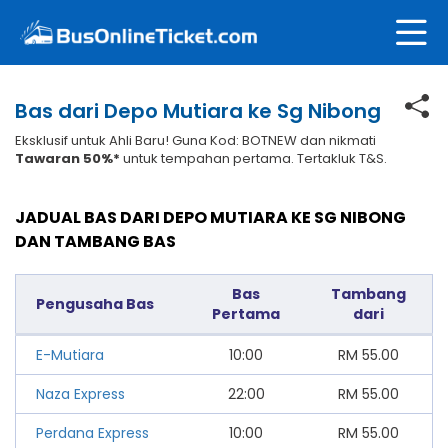
Bas dari Depo Mutiara ke Sg Nibong
Eksklusif untuk Ahli Baru! Guna Kod: BOTNEW dan nikmati
Tawaran 50%*
untuk tempahan pertama. Tertakluk T&S.
JADUAL BAS DARI DEPO MUTIARA KE SG NIBONG
DAN TAMBANG BAS
Bas
Tambang
Pengusaha Bas
Pertama
dari
E-Mutiara
10:00
RM
55.00
Naza Express
22:00
RM
55.00
Perdana Express
10:00
RM
55.00