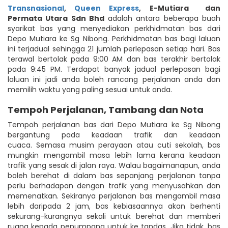
Transnasional
,
Queen Express
,
E-Mutiara
dan
Permata Utara Sdn Bhd
adalah antara beberapa buah
syarikat bas yang menyediakan perkhidmatan bas dari
Depo Mutiara ke Sg Nibong. Perkhidmatan bas bagi laluan
ini terjadual sehingga 21 jumlah perlepasan setiap hari. Bas
terawal bertolak pada 9:00 AM dan bas terakhir bertolak
pada 9:45 PM. Terdapat banyak jadual perlepasan bagi
laluan ini jadi anda boleh rancang perjalanan anda dan
memilih waktu yang paling sesuai untuk anda.
Tempoh Perjalanan, Tambang dan Nota
Tempoh perjalanan bas dari Depo Mutiara ke Sg Nibong
bergantung pada keadaan trafik dan keadaan
cuaca. Semasa musim perayaan atau cuti sekolah, bas
mungkin mengambil masa lebih lama kerana keadaan
trafik yang sesak di jalan raya. Walau bagaimanapun, anda
boleh berehat di dalam bas sepanjang perjalanan tanpa
perlu berhadapan dengan trafik yang menyusahkan dan
memenatkan. Sekiranya perjalanan bas mengambil masa
lebih daripada 2 jam, bas kebiasaannya akan berhenti
sekurang-kurangnya sekali untuk berehat dan memberi
ruang kepada penumpang untuk ke tandas. Jika tidak, bas