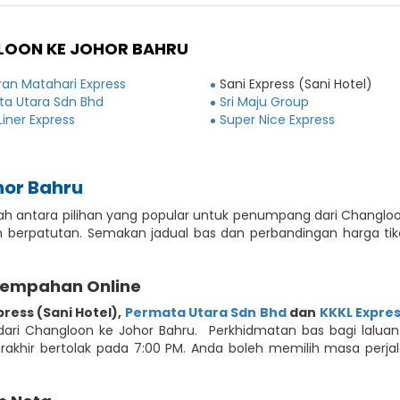
LOON KE JOHOR BAHRU
an Matahari Express
Sani Express (Sani Hotel)
a Utara Sdn Bhd
Sri Maju Group
Liner Express
Super Nice Express
hor Bahru
ah antara pilihan yang popular untuk penumpang dari Changl
berpatutan. Semakan jadual bas dan perbandingan harga tike
Tempahan Online
press (Sani Hotel)
,
Permata Utara Sdn Bhd
dan
KKKL Expres
ri Changloon ke Johor Bahru. Perkhidmatan bas bagi laluan i
terakhir bertolak pada 7:00 PM. Anda boleh memilih masa pe