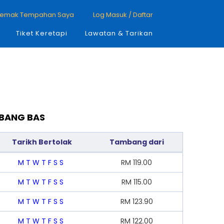
emak Tempahan Saya
Log Masuk / Daftar
Tiket Keretapi
Lawatan & Tarikan
BANG BAS
Tarikh Bertolak
Tambang dari
M
T
W
T
F
S
S
RM
119.00
M
T
W
T
F
S
S
RM
115.00
M
T
W
T
F
S
S
RM
123.90
M
T
W
T
F
S
S
RM
122.00