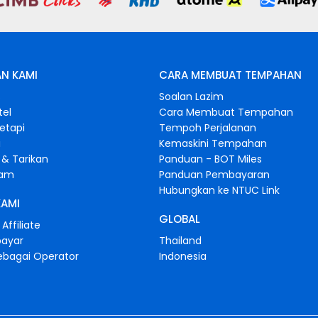
N KAMI
CARA MEMBUAT TEMPAHAN
s
Soalan Lazim
tel
Cara Membuat Tempahan
retapi
Tempoh Perjalanan
i
Kemaskini Tempahan
& Tarikan
Panduan - BOT Miles
gam
Panduan Pembayaran
Hubungkan ke NTUC Link
KAMI
GLOBAL
Affiliate
bayar
Thailand
ebagai Operator
Indonesia