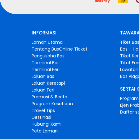
INFORMASI
TAWARA
Laman Utama
Tiket Ba
Tentang BusOnline Ticket
Bas + Ho
Pengusaha Bas
Tiket Ke
Terminal Bas
Tiket Fer
Terminal Feri
Lawatan 
Laluan Bas
Bas Pia
Laluan Keretapi
SERTAI 
Laluan Feri
Promosi & Berita
Program 
Program Kesetiaan
Ejen Pra
Travel Tips
Daftar s
Destinasi
Hubungi Kami
Peta Laman