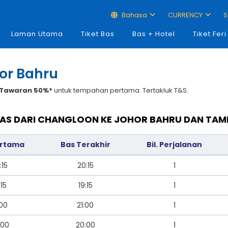
Bahasa
CURRENCY
S
Laman Utama
Tiket Bas
Bas + Hotel
Tiket Feri
or Bahru
Tawaran 50%*
untuk tempahan pertama. Tertakluk T&S.
BAS DARI CHANGLOON KE JOHOR BAHRU DAN TAM
ertama
Bas Terakhir
Bil. Perjalanan
:15
20:15
1
:15
19:15
1
:00
21:00
1
:00
20:00
1