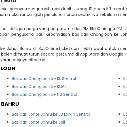
n Nota
kebiasaannya mengambil masa lebih kurang 10 hours 59 minute
anan maka rancanglah perjalanan anda sebaiknya sebelum mem
icas dengan harga yang berpatutan dari RM 115.00 hingga RM 12
pan pengusaha bas. Kebanyakan bas dari Changloon ke Joho
e Johor Bahru di BusOnlineTicket.com lebih awal untuk me
yang boleh dimuat turun secara percuma di App Store dan Googl
ran berjaya diterima.
GLOON
Bas dari Changloon ke KL Sentral
B
Bas dari Changloon ke KLIA2
B
Bas dari Changloon ke NU Sentral
B
R BAHRU
)
Bas dari Johor Bahru ke JB Larkin Sentral
B
Bas dari Johor Bahru ke Jeli
B