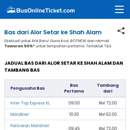
Bas dari Alor Setar ke Shah Alam
Eksklusif untuk Ahli Baru! Guna Kod: BOTNEW dan nikmati
Tawaran 50%*
untuk tempahan pertama. Tertakluk T&S.
JADUAL BAS DARI ALOR SETAR KE SHAH ALAM DAN
TAMBANG BAS
Bas
Tambang
Pengusaha Bas
Pertama
dari
Inter Top Express KL
09:00
RM
72.00
Maraliner
10:30
RM
62.00
Pancaran Matahari
09:45
RM
72.00