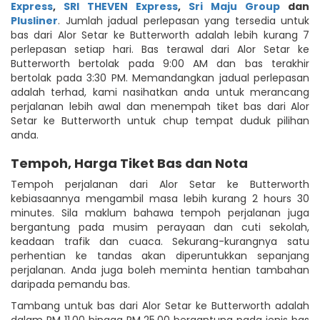
Express
,
SRI THEVEN Express
,
Sri Maju Group
dan
Plusliner
. Jumlah jadual perlepasan yang tersedia untuk
bas dari Alor Setar ke Butterworth adalah lebih kurang 7
perlepasan setiap hari. Bas terawal dari Alor Setar ke
Butterworth bertolak pada 9:00 AM dan bas terakhir
bertolak pada 3:30 PM. Memandangkan jadual perlepasan
adalah terhad, kami nasihatkan anda untuk merancang
perjalanan lebih awal dan menempah tiket bas dari Alor
Setar ke Butterworth untuk chup tempat duduk pilihan
anda.
Tempoh, Harga Tiket Bas dan Nota
Tempoh perjalanan dari Alor Setar ke Butterworth
kebiasaannya mengambil masa lebih kurang 2 hours 30
minutes. Sila maklum bahawa tempoh perjalanan juga
bergantung pada musim perayaan dan cuti sekolah,
keadaan trafik dan cuaca. Sekurang-kurangnya satu
perhentian ke tandas akan diperuntukkan sepanjang
perjalanan. Anda juga boleh meminta hentian tambahan
daripada pemandu bas.
Tambang untuk bas dari Alor Setar ke Butterworth adalah
dalam RM 11.00 hingga RM 25.00 bergantung pada jenis bas