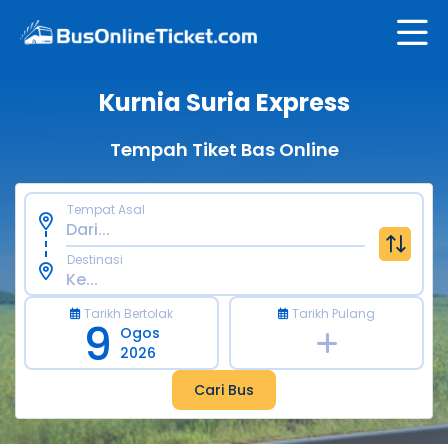
Kurnia Suria Express
Tempah Tiket Bas Online
Tempat Asal
Destinasi
Tarikh Bertolak
Tarikh Pulang
9
Ogos
2026