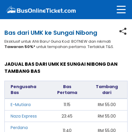
Bas dari UMK ke Sungai Nibong
Eksklusif untuk Ahli Baru! Guna Kod: BOTNEW dan nikmati
Tawaran 50%*
untuk tempahan pertama. Tertakluk T&S.
JADUAL BAS DARI UMK KE SUNGAI NIBONG DAN
TAMBANG BAS
Pengusaha
Bas
Tambang
Bas
Pertama
dari
E-Mutiara
11:15
RM
55.00
Naza Express
23:45
RM
55.00
Perdana
11:40
RM
55.00