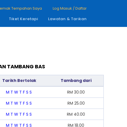
emak Tempahan Saya
Log Masuk / Daftar
Tiket Keretapi
Lawatan & Tarikan
DAN TAMBANG BAS
Tarikh Bertolak
Tambang dari
M
T
W
T
F
S
S
RM
30.00
M
T
W
T
F
S
S
RM
25.00
M
T
W
T
F
S
S
RM
40.00
M
T
W
T
F
S
S
RM
18.00