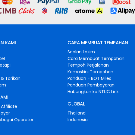
N KAMI
CARA MEMBUAT TEMPAHAN
s
Soalan Lazim
tel
Cara Membuat Tempahan
retapi
Tempoh Perjalanan
i
Kemaskini Tempahan
& Tarikan
Panduan - BOT Miles
gam
Panduan Pembayaran
Hubungkan ke NTUC Link
KAMI
GLOBAL
Affiliate
bayar
Thailand
ebagai Operator
Indonesia