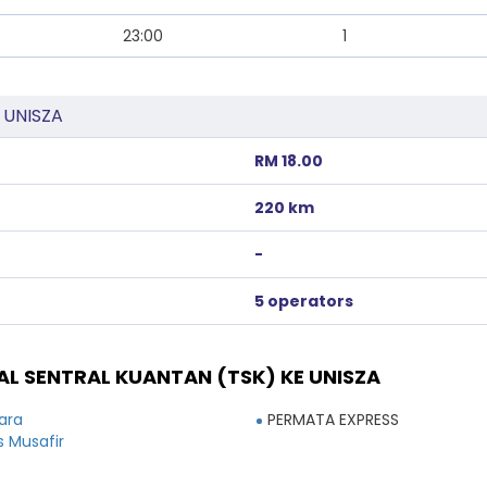
23:00
1
e UNISZA
RM 18.00
220 km
-
5 operators
L SENTRAL KUANTAN (TSK) KE UNISZA
ara
PERMATA EXPRESS
s Musafir