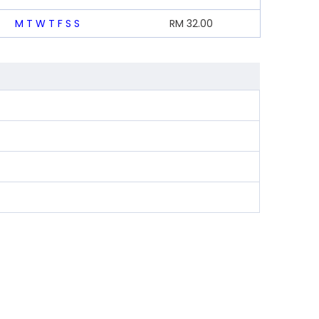
M
T
W
T
F
S
S
RM
32.00