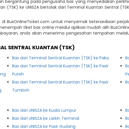
n bergantung pada pengusaha bas yang menyediakan perkhidm
ntan (TSK) ke UNISZA bertolak dari Terminal Kuantan Sentral (
 di BusOnlineTicket.com untuk menyemak ketersediaan perjal
enempah tiket bas online melalui aplikasi mudah alih BusOnli
mbayaran, anda akan menerima pengesahan tempahan melalu
NAL SENTRAL KUANTAN (TSK)
Bas dari Terminal Sentral Kuantan (TSK) ke Paka
B
Bas dari Terminal Sentral Kuantan (TSK) ke Pasir
B
ung
Puteh
P
Bas dari Terminal Sentral Kuantan (TSK) ke Pasir
B
g
Tumboh
A
Bas dari UNISZA ke Kuala Lumpur
B
Bas dari UNISZA ke Larkin Terminal
B
Bas dari UNISZA ke Pasir Gudang
B