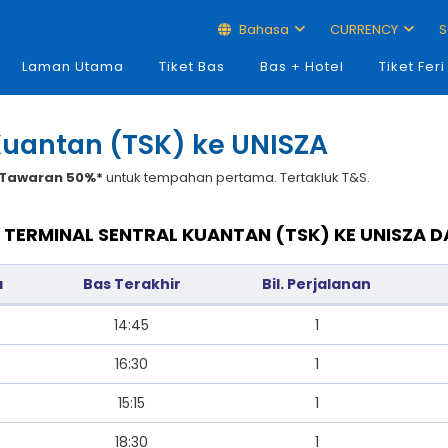
Bahasa
CURRENCY
S
Laman Utama
Tiket Bas
Bas + Hotel
Tiket Feri
 Kuantan (TSK) ke UNISZA
Tawaran 50%*
untuk tempahan pertama. Tertakluk T&S.
I TERMINAL SENTRAL KUANTAN (TSK) KE UNISZA 
a
Bas Terakhir
Bil. Perjalanan
14:45
1
16:30
1
15:15
1
18:30
1