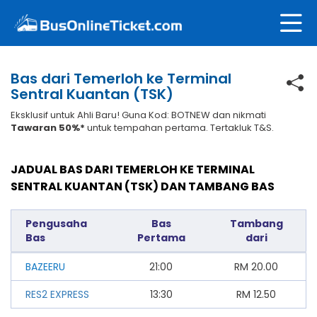
Bas dari Temerloh ke Terminal
Sentral Kuantan (TSK)
Eksklusif untuk Ahli Baru! Guna Kod: BOTNEW dan nikmati
Tawaran 50%*
untuk tempahan pertama. Tertakluk T&S.
JADUAL BAS DARI TEMERLOH KE TERMINAL
SENTRAL KUANTAN (TSK) DAN TAMBANG BAS
Pengusaha
Bas
Tambang
Bas
Pertama
dari
BAZEERU
21:00
RM
20.00
RES2 EXPRESS
13:30
RM
12.50