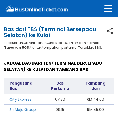
Bas dari TBS (Terminal Bersepadu
Selatan) ke Kulai
Eksklusif untuk Ahli Baru! Guna Kod: BOTNEW dan nikmati
Tawaran 50%*
untuk tempahan pertama. Tertakluk T&S.
JADUAL BAS DARI TBS (TERMINAL BERSEPADU
SELATAN) KE KULAI DAN TAMBANG BAS
Pengusaha
Bas
Tambang
Bas
Pertama
dari
City Express
07:30
RM
44.00
Sri Maju Group
09:15
RM
45.00