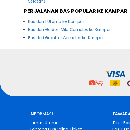
Selatan)
PERJALANAN BAS POPULAR KE KAMPAR
Bas dari 1 Utama ke Kampar
Bas dari Golden Mile Complex ke Kampar
Bas dari Grantral Complex ke Kampar
INFORMASI
TAWARA
Laman Utama
Tiket Ba
Tentang BusOnline Ticket
Bas + Ho