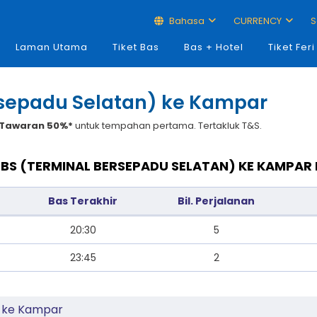
Bahasa
CURRENCY
S
Laman Utama
Tiket Bas
Bas + Hotel
Tiket Feri
rsepadu Selatan) ke Kampar
Tawaran 50%*
untuk tempahan pertama. Tertakluk T&S.
TBS (TERMINAL BERSEPADU SELATAN) KE KAMPA
Bas Terakhir
Bil. Perjalanan
20:30
5
23:45
2
) ke Kampar