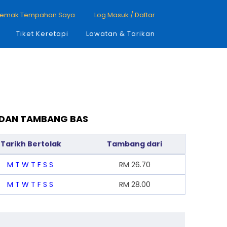
emak Tempahan Saya
Log Masuk / Daftar
Tiket Keretapi
Lawatan & Tarikan
R DAN TAMBANG BAS
Tarikh Bertolak
Tambang dari
M
T
W
T
F
S
S
RM
26.70
M
T
W
T
F
S
S
RM
28.00