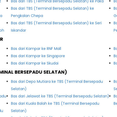
t
Bas dari TBS (Terminal Bersepadu Selatan) ke Paka
B
Bas dari TBS (Terminal Bersepadu Selatan) ke
B
la
Pengkalan Chepa
G
Bas dari TBS (Terminal Bersepadu Selatan) ke Seri
B
poh
Iskandar
P
AR
Bas dari Kampar ke RNF Mall
B
Bas dari Kampar ke Singapore
B
Bas dari Kampar ke Skudai
B
MINAL BERSEPADU SELATAN)
Bas dari Depo Mutiara ke TBS (Terminal Bersepadu
B
Selatan)
S
padu
Bas dari Jelawat ke TBS (Terminal Bersepadu Selatan)
B
Bas dari Kuala Balah ke TBS (Terminal Bersepadu
B
du
Selatan)