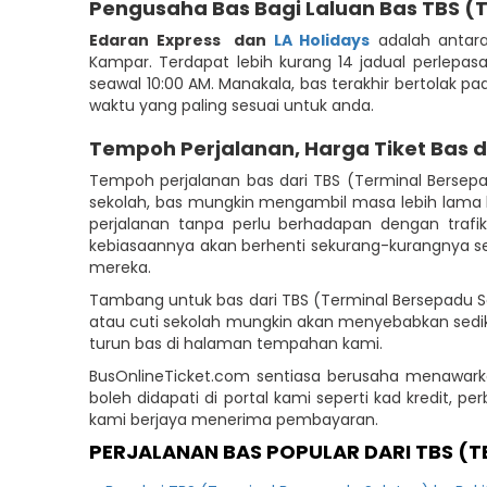
Pengusaha Bas Bagi Laluan Bas TBS (
Edaran Express
dan
LA Holidays
adalah antara
Kampar. Terdapat lebih kurang 14 jadual perlepa
seawal 10:00 AM. Manakala, bas terakhir bertolak p
waktu yang paling sesuai untuk anda.
Tempoh Perjalanan, Harga Tiket Bas 
Tempoh perjalanan bas dari TBS (Terminal Berse
sekolah, bas mungkin mengambil masa lebih lama k
perjalanan tanpa perlu berhadapan dengan traf
kebiasaannya akan berhenti sekurang-kurangnya se
mereka.
Tambang untuk bas dari TBS (Terminal Bersepadu S
atau cuti sekolah mungkin akan menyebabkan sedik
turun bas di halaman tempahan kami.
BusOnlineTicket.com sentiasa berusaha menawar
boleh didapati di portal kami seperti kad kredit,
kami berjaya menerima pembayaran.
PERJALANAN BAS POPULAR DARI TBS (T