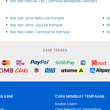
Bas dari Paka ke TBS (Terminal Bersepadu Selatan)
Bas dari Johor Bahru ke Kampar
B
Bas dari Johor Jaya ke Kampar
B
Bas dari Larkin Terminal ke Kampar
KAMI TERIMA
N KAMI
CARA MEMBUAT TEMPAHAN
s
Soalan Lazim
tel
Cara Membuat Tempahan