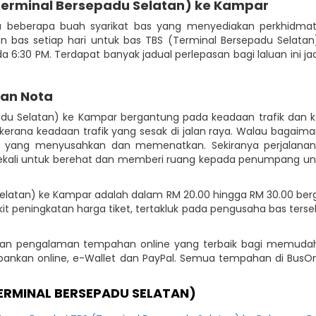
Terminal Bersepadu Selatan) ke Kampar
 beberapa buah syarikat bas yang menyediakan perkhidmata
san bas setiap hari untuk bas TBS (Terminal Bersepadu Sela
ada 6:30 PM. Terdapat banyak jadual perlepasan bagi laluan ini 
dan Nota
padu Selatan) ke Kampar bergantung pada keadaan trafik dan
erana keadaan trafik yang sesak di jalan raya. Walau bagaim
ik yang menyusahkan dan memenatkan. Sekiranya perjalana
kali untuk berehat dan memberi ruang kepada penumpang untuk k
elatan) ke Kampar adalah dalam RM 20.00 hingga RM 30.00 berga
it peningkatan harga tiket, tertakluk pada pengusaha bas ter
kan pengalaman tempahan online yang terbaik bagi memudahk
 perbankan online, e-Wallet dan PayPal. Semua tempahan di BusO
ERMINAL BERSEPADU SELATAN)