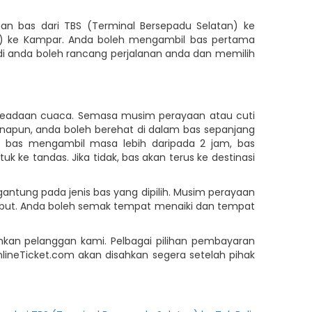
n bas dari TBS (Terminal Bersepadu Selatan) ke
tan) ke Kampar. Anda boleh mengambil bas pertama
jadi anda boleh rancang perjalanan anda dan memilih
 keadaan cuaca. Semasa musim perayaan atau cuti
anapun, anda boleh berehat di dalam bas sepanjang
n bas mengambil masa lebih daripada 2 jam, bas
e tandas. Jika tidak, bas akan terus ke destinasi
ntung pada jenis bas yang dipilih. Musim perayaan
sebut. Anda boleh semak tempat menaiki dan tempat
an pelanggan kami. Pelbagai pilihan pembayaran
nlineTicket.com akan disahkan segera setelah pihak